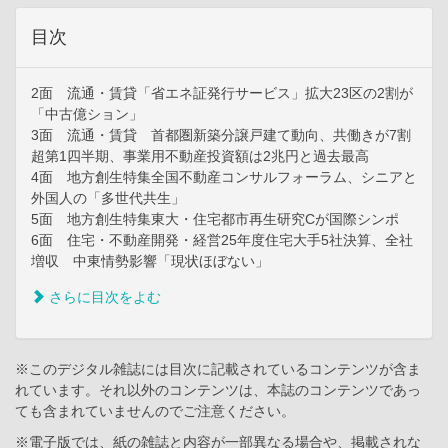
目次
2面 流通・賃貸「省エネ証発行サービス」拡大23区の2割が
「中古億ション」
3面 流通・賃貸 首都圏新築分譲戸建て動向、共働きが7割
超第1四半期、事業用不動産投資額は2兆円と過去最高
4面 地方創生特集全国不動産コンサルフォーラム、シニアと
外国人の「多世代共生」
5面 地方創生特集東大・住宅都市再生研究Cが国際シンポ
6面 住宅・不動産開発・経営25年度住宅大手5社決算、全社
増収 中東情勢影響「現状ほぼない」
さらに目次をよむ
※このデジタル雑誌には目次に記載されているコンテンツが含ま
れています。それ以外のコンテンツは、本誌のコンテンツであっ
ても含まれていませんのでご注意ください。
※電子版では、紙の雑誌と内容が一部異なる場合や、掲載されな