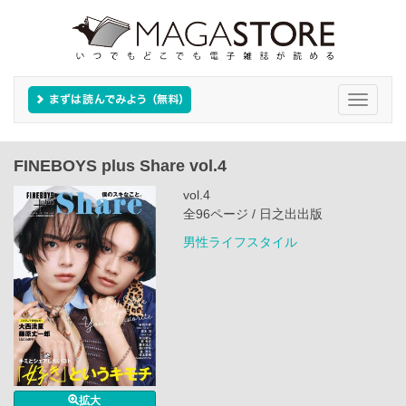
Toggle
navigati
FINEBOYS plus Share vol.4
vol.4
全96ページ / 日之出出版
男性ライフスタイル
拡大