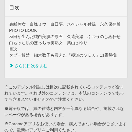
目次
表紙美女 白峰ミウ 白日夢。スペシャル付録 永久保存版
PHOTO BOOK
秋田が生んだ純白美肌の原石 久遠美緒 ふつうのしあわせ
白もっち肌のぽっちゃ美熟女 葉山さゆり
目次
タブー解禁 細木数子も震えた「極道のＳＥＸ」11番勝負
さらに目次をよむ
※このデジタル雑誌には目次に記載されているコンテンツが含ま
れています。それ以外のコンテンツは、本誌のコンテンツであっ
ても含まれていませんのでご注意ください。
※電子版では、紙の雑誌と内容が一部異なる場合や、掲載されな
いページがある場合があります。
※Chromeアプリをお使いの場合、購入できない場合がございます
ので、最新のアプリをご利用ください。