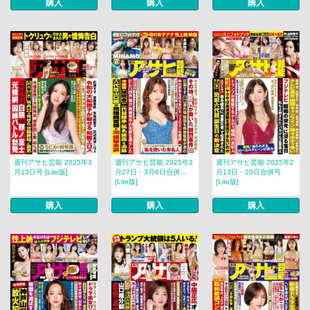
購入
購入
購入
週刊アサヒ芸能 2025年3
週刊アサヒ芸能 2025年2
週刊アサヒ芸能 2025年2
月13日号 [Lite版]
月27日・3月6日合併...
月13日・20日合併号
[Lite版]
[Lite版]
購入
購入
購入