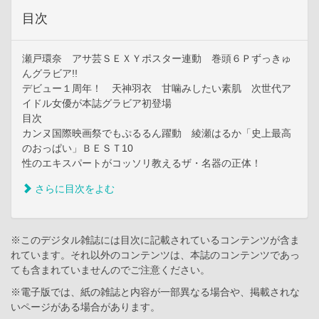
目次
瀬戸環奈 アサ芸ＳＥＸＹポスター連動 巻頭６Ｐずっきゅ
んグラビア!!
デビュー１周年！ 天神羽衣 甘噛みしたい素肌 次世代ア
イドル女優が本誌グラビア初登場
目次
カンヌ国際映画祭でもぷるるん躍動 綾瀬はるか「史上最高
のおっぱい」ＢＥＳＴ10
性のエキスパートがコッソリ教えるザ・名器の正体！
さらに目次をよむ
※このデジタル雑誌には目次に記載されているコンテンツが含ま
れています。それ以外のコンテンツは、本誌のコンテンツであっ
ても含まれていませんのでご注意ください。
※電子版では、紙の雑誌と内容が一部異なる場合や、掲載されな
いページがある場合があります。