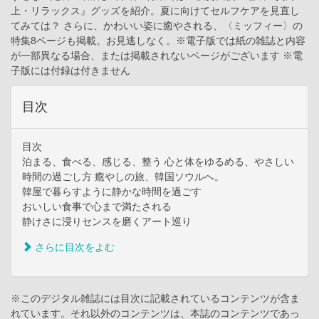
上・リラックス』グッズを紹介。夏に向けてセルフケアを見直し
てみては？ さらに、かわいい姿に癒やされる、〈ミッフィー〉の
特集8ページも掲載。お見逃しなく。※電子版では紙の雑誌と内容
が一部異なる場合、または掲載されないページがございます ※電
子版には付録は付きません
目次
目次
泊まる、食べる、感じる、整う 心と体をゆるめる、やさしい
時間の過ごし方 癒やしの旅、韓国ソウルへ。
韓屋で暮らすように静かな時間を過ごす
おいしい食事で心まで満たされる
静けさに浸りセンスを磨くアート巡り
さらに目次をよむ
※このデジタル雑誌には目次に記載されているコンテンツが含ま
れています。それ以外のコンテンツは、本誌のコンテンツであっ