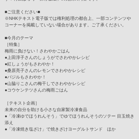
■ご注意ください■
※NHKテキスト電子版では権利処理の都合上、一部コンテンツや
コーナーを掲載していない場合があります。ご了承ください。
■今月のテーマ
［特集］
梅雨に負けない！さわやかごはん
●上田淳子さんのしょうがでさわやかレシピ
●紅しょうがもさわやか！
●桑原亮子さんのレモンでさわやかレシピ
●バジルもさわやか！
●山脇りこさんの梅干しでさわやかレシピ
●コウケンテツさんの梅雨ごはん
［テキスト企画］
未来の自分を助ける小さな自家製冷凍食品
●「冷凍ゆでほうれんそう」でゆでほうれんそうのソテー 目玉焼き
添え
●「冷凍焼き塩ざけ」で焼きざけヨーグルトサンド ほか