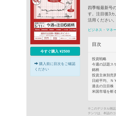
四季報最新号
す。注目後3
活用ください
ビジネス・マネ
目次
今すぐ購入 ¥2500
投資戦略
購入前に目次をご確認
今週の話題ス
ください
銘柄
投資主体別売
日経平均、Ｎ
過去の注目株
米国市場を斬
※このデジタル雑誌
テンツは、本誌のコ