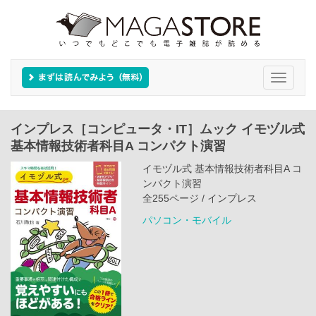
Toggle
navigati
インプレス［コンピュータ・IT］ムック イモヅル式
基本情報技術者科目A コンパクト演習
イモヅル式 基本情報技術者科目A コ
ンパクト演習
全255ページ / インプレス
パソコン・モバイル