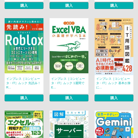
購入
購入
購入
インプレス［コンピュー
インプレス［コンピュー
インプレス［コンピュー
タ・IT］ムック 先読み！
タ・IT］ムック 1週間で
タ・IT］ムック 基本が身
R...
E...
に...
購入
購入
購入