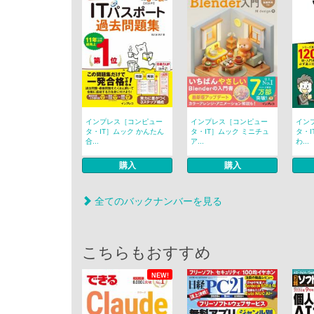
インプレス［コンピュー
インプレス［コンピュー
イン
タ・IT］ムック かんたん
タ・IT］ムック ミニチュ
タ・I
合...
ア...
わ...
購入
購入
全てのバックナンバーを見る
こちらもおすすめ
NEW!