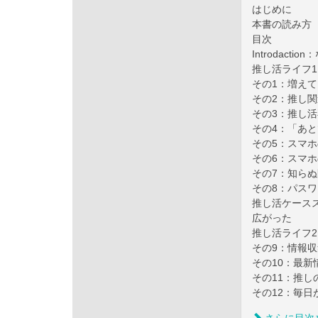
はじめに
本書の読み方
目次
Introdac
推し活ライフ
その1：増え
その2：推し
その3：推し活
その4：「あ
その5：スマ
その6：スマ
その7：知ら
その8：パス
推し活ケースス
広がった
推し活ライフ2
その9：情報収
その10：最新
その11：推
その12：毎日