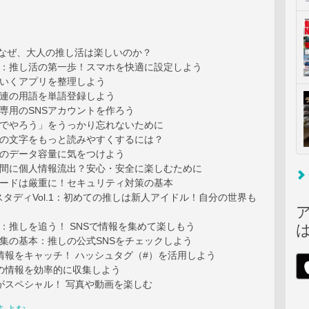
tion：なぜ、大人の推し活は楽しいのか？
1：推し活の第一歩！スマホを快適に設定しよう
ていくアプリを整理しよう
関連の用語を単語登録しよう
専用のSNSアカウントを作ろう
とでやろう」をうっかり忘れないために
ホの文字をもっと読みやすくするには？
ホのデータ容量に気をつけよう
ぬ間に個人情報流出？安心・安全に楽しむために
ワードは厳重に！セキュリティ対策の基本
タディVol.1：初めての推しは新人アイドル！自分の世界も
：推しを追う！ SNSで情報を集めて楽しもう
集の基本：推しの公式SNSをチェックしよう
情報をキャッチ！ ハッシュタグ（#）を活用しよう
しの情報を効率的に収集しよう
がスペシャル！ 写真や動画を楽しむ