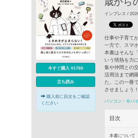
歳から
インプレス / 202
仕事や子育て
一方で、スマホ
本書はそんな
いう情熱を力
集や仲間との交
今すぐ購入 ¥1760
活用法まで網
立ち読み
た。この一冊で
させましょう
購入前に目次をご確認
パソコン・モバ
ください
目次
本書について