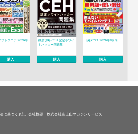
フトウエア 2026年
徹底攻略 CEH 認定ホワイ
日経PC21 2026年8月号
トハッカー問題集
購入
購入
購入
法に基づく表記
|
会社概要：
株式会社富士山マガジンサービス