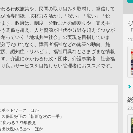
かわる行政施策や、民間の取り組みを取材し、発信して
護保険専門紙。取材力を活かし「深い」「広い」「鋭
けます。政府は、制度・分野ごとの縦割りや「支え手」
いう関係を超え、人と資源が世代や分野を超えてつなが
を創っていく「地域共生社会」の実現を目指していま
2
護分野だけでなく、障害者福祉などの施策の動向、施
実践、認知症・リハビリ、福祉用具などさまざまな情報
ます。介護にかかわる行政・団体、介護事業者、社会福
より良いサービスを目指したい管理者におススメです。
2
スポットワーク ほか
 久保田好正の「斬新な次の一手」
トに変わる？成年後見
届出状況の把握へ ほか