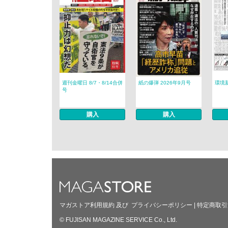
週刊金曜日 8/7・8/14合併
紙の爆弾 2026年9月号
環境新
号
購入
購入
マガストア利用規約
及び
プライバシーポリシー
|
特定商取引
© FUJISAN MAGAZINE SERVICE Co., Ltd.