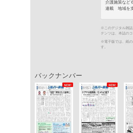
介護施策など
連載 地域を
※このデジタル雑誌
テンツは、本誌のコ
※電子版では、紙の
す。
バックナンバー
NEW!
NEW!