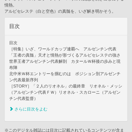
情熱。
アルビセレステ（白と空色）の真髄を、いざ解き明かそう。
目次
目次
［特集］いざ、ワールドカップ連覇へ アルゼンチン代表
「王者の真髄」天才と情熱が形づくるアルビセレステの強さ
世界王者アルゼンチン代表解剖 カタールＷ杯後の歩みと現
布陣
北中米Ｗ杯エントリーを掴むのは ポジション別アルゼンチ
ン代表最新序列
［STORY］「２人のリオネル」の最終章 リオネル・メッシ
（アルゼンチン代表ＦＷ）リオネル・スカローニ（アルゼン
チン代表監督）
さらに目次をよむ
※このデジタル雑誌には目次に記載されているコンテンツが含ま