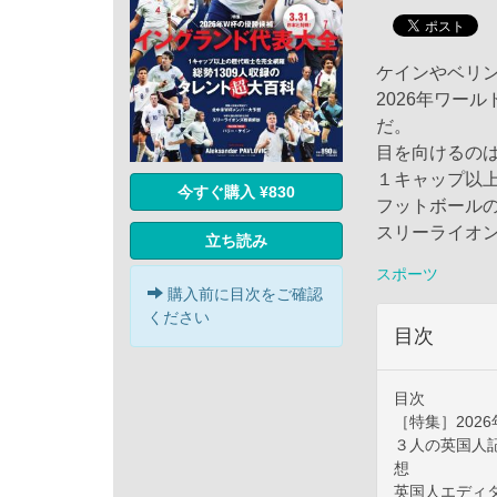
ケインやベリ
2026年ワー
だ。
目を向けるの
１キャップ以上
今すぐ購入 ¥830
フットボール
スリーライオ
立ち読み
スポーツ
購入前に目次をご確認
ください
目次
目次
［特集］202
３人の英国人
想
英国人エディタ