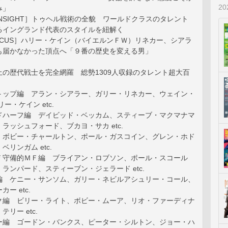
2
み」
L INSIGHT］トゥヘル戦術の全貌 ワールドクラスのタレント
るイングランド代表のスタイルを紐解く
 FOCUS］ハリー・ケイン（バイエルンＦＷ）リネカー、シアラ
も届かなかった頂点へ「９番の歴史を変える男」
上の歴代戦士を完全網羅 総勢1309人収録のタレント超大百
トップ編 アラン・シアラー、ガリー・リネカー、ウェイン・
ー・ケイン etc.
ドハーフ編 デイビッド・ベッカム、スティーブ・マクマナマ
ラッシュフォード、ブカヨ・サカ etc.
 ボビー・チャールトン、ポール・ガスコイン、グレン・ホド
リンガム etc.
Ｆ守備的ＭＦ編 ブライアン・ロブソン、ポール・スコール
ランパード、スティーブン・ジェラード etc.
編 ケニー・サンソム、ガリー・ネビルアシュリー・コール、
ー etc.
ク編 ビリー・ライト、ボビー・ムーア、リオ・ファーディナ
リー etc.
ー編 ゴードン・バンクス、ピーター・シルトン、ジョー・ハ