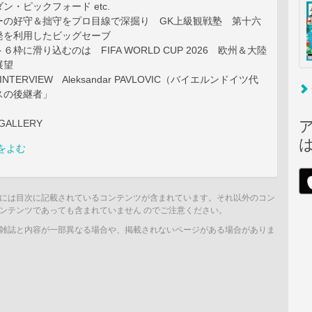
ン・ピックフォード etc.
ーの好守＆拙守をプロ目線で深掘り GK上級観戦塾 第十六
発を利用したビッグセーブ
枠に滑り込むのは FIFA WORLD CUP 2026 欧州＆大陸
展望
R INTERVIEW Aleksandar PAVLOVIC（バイエルンドイツ代
スの後継者」
GALLERY
をよむ
には目次に記載されているコンテンツが含まれています。それ以外のコン
ンテンツであっても含まれていません のでご注意ください。
雑誌と内容が一部異なる場合や、掲載されないページがある場合がありま