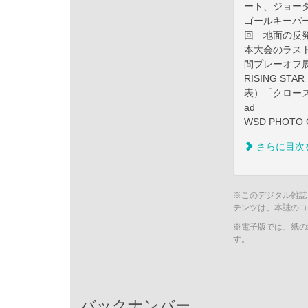
ート、ジョーダ
ゴールキーパ
回 地面の反
本大会のラスト６
間プレーオフ
RISING STA
表）「クロー
ad
WSD PHOTO 
さらに目次
※このデジタル雑誌
テンツは、本誌のコ
※電子版では、紙の
す。
バックナンバー