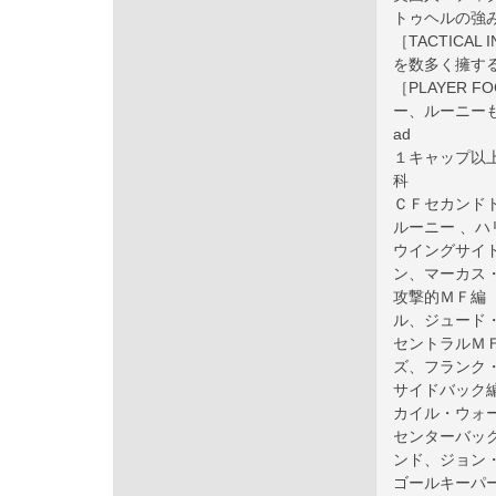
トゥヘルの強
［TACTICA
を数多く擁す
［PLAYER
ー、ルーニー
ad
１キャップ以
科
ＣＦセカンド
ルーニー 、ハリ
ウイングサイ
ン、マーカス・
攻撃的ＭＦ編
ル、ジュード・ベ
セントラルＭ
ズ、フランク・
サイドバック
カイル・ウォーカ
センターバッ
ンド、ジョン・テ
ゴールキーパ