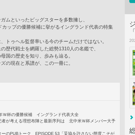
ンガムといったビッグスターを多数擁し、
ルドカップの優勝候補に挙がるイングランド代表の特集
2
は、トゥヘル監督率いる今のチームだけではない。
の歴代戦士を網羅した総勢1310人の名鑑で、
の母国の歴史を知り、歩みも辿る。
ンズの現在と系譜が、この一冊に。
6年Ｗ杯の優勝候補 イングランド代表大全
記者が考える理想布陣と最新序列は 北中米Ｗ杯メンバー大予
ーのPUBトーク EPISODE 53「妥協を許さない態度こそが