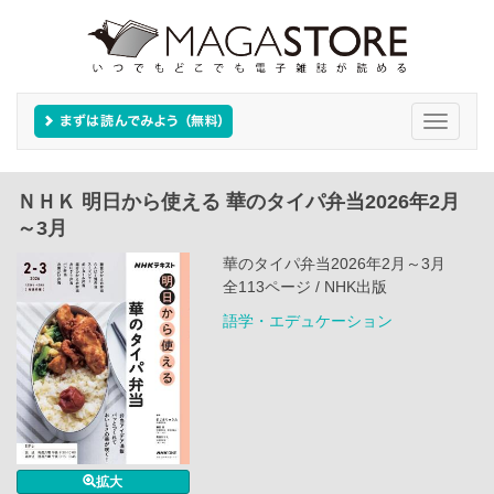
Toggle
navigati
ＮＨＫ 明日から使える 華のタイパ弁当2026年2月
～3月
華のタイパ弁当2026年2月～3月
全113ページ / NHK出版
語学・エデュケーション
拡大