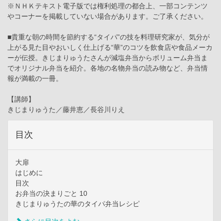
※ＮＨＫテキスト電子版では権利処理の都合上、一部コンテンツ
やコーナーを掲載していない場合があります。ご了承ください。
■貴重な朝の時間を節約する“タイパ”の技を料理研究家が、気分が
上がる見た目やおいしく仕上げる“華”のコツを飲食店や食品メーカ
ーが伝授。きじまりゅうたさんが減塩弁当からボリューム弁当ま
でオリジナル弁当を紹介。各地の名物弁当の読み物など、弁当情
報が満載の一冊。
【講師】
きじまりゅうた／藤井恵／長谷川りえ
目次
大扉
はじめに
目次
お弁当の決まりごと 10
きじまりゅうたの華のタイパ弁当レシピ