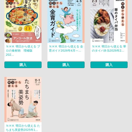
ＮＨＫ 明日から使える プ
ＮＨＫ 明日から使える 金
ＮＨＫ 明日から使える 華
ロの食材術 増補版
育ガイド2026年4月～...
のタイパ弁当2026年2...
202...
購入
購入
購入
ＮＨＫ 明日から使える た
ちまち美姿勢2025年1...