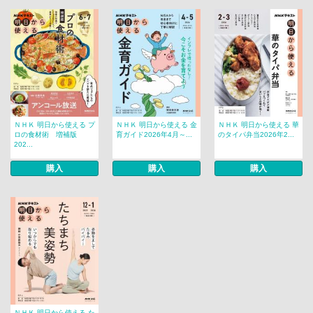
ＮＨＫ 明日から使える プ
ＮＨＫ 明日から使える 金
ＮＨＫ 明日から使える 華
ロの食材術 増補版
育ガイド2026年4月～...
のタイパ弁当2026年2...
202...
購入
購入
購入
ＮＨＫ 明日から使える た