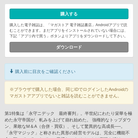
購入する
購入した電子雑誌は、「マガストア 電子雑誌書店」Androidアプリで読
むことができます。まだアプリをインストールされていない場合には、
下記「アプリ内で買う」ボタンよりアプリをダウンロードして下さい。
ダウンロード
購入前に目次をご確認ください
※ブラウザで購入した場合、同じIDでログインしたAndroidの
マガストアアプリでないと雑誌を読むことができません。
第1特集は「永守ニデック 最終審判」。半世紀にわたり栄華を極
めた永守帝国が、軋みを上げて崩れ始めた。 強権的なトップダウ
ン、果敢なM＆A（合併・買収）、そして驚異的な高成長──。
「永守マジック」と称された異形の経営モデルは、完全に機能不