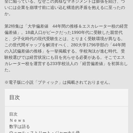
全に陥っている。なぜこの異様なマネジメントは膨張を続け、つ
いには企業を崩壊寸前に追い込む構造的矛盾を抱えるに至ったの
か。
第2特集は「大学偏差値 44年間の推移＆エスカレーター校の経営
偏差値」。18歳人口がピークだった1990年代に受験した親世代
と、少子化時代の現代受験生とは、とりまく受験環境が異なる。
この世代間ギャップを解消すべく、280大学1796学部の「44年間
の入試偏差値の推移」を一挙掲載する。学校淘汰が進む時代、受
験校選びでは経営状況にも目を光らせる必要がある。そこでエス
カレーター校を運営する233学校法人の「経営偏差値」を初算出し
た。
※電子版に小説「ブティック」は掲載されておりません。
目次
目次
Ｎｅｗｓ
数字は語る
ウォール・ストリート・ジャーナル発