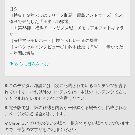
目次
［特集］９年ぶりのＪリーグ制覇 鹿島アントラーズ 鬼木
体制で果たした「王座への帰還」
Ｊ１第38節 横浜Ｆ・マリノス戦 メモリアルフォトギャラ
リー
［決勝マッチレポート］憎たらしい王者の帰還
［スペシャルインタビュー①］鈴木優磨（ＦＷ）「辛かった
４年間の解放」
さらに目次をよむ
※このデジタル雑誌には目次に記載されているコンテンツが含ま
れています。それ以外のコンテンツは、本誌のコンテンツであっ
ても含まれていませんのでご注意ください。
※電子版では、紙の雑誌と内容が一部異なる場合や、掲載されな
いページがある場合があります。
※Chromeアプリをお使いの場合、購入できない場合がございます
ので、最新のアプリをご利用ください。