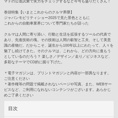
マドの公道試乗で実力をチェックするなど今号も盛りだくさん！
巻頭特集【いまとこれからのクルマ界隈】
ジャパンモビリティショー2025で見た景色とともに
これからの自動車業界について専門家たちが語った
クルマは人間に寄り添い、行動と生活を拡張するツールの代表で
あり、先進技術の塊。その技術は人間の叡智と工夫、そして美意
識の産物だ。だからこそ、誕生から100年以上にわたって、人々を
魅了し続けてきた。そのクルマは、これから、どの方向に進もう
としているのだろう？ 楽しさ／デザイン／走り／ビジネスなど、
多彩なテーマでCD的に掘り下げた。
＊電子マガジンは、プリントマガジンと内容が一部異なります。
ご注意ください
＊著作権等の問題で掲載されないページや写真、また、WEBサー
ビスなど、ご利用になれないコンテンツがございます。あらかじ
めご了承ください
目次