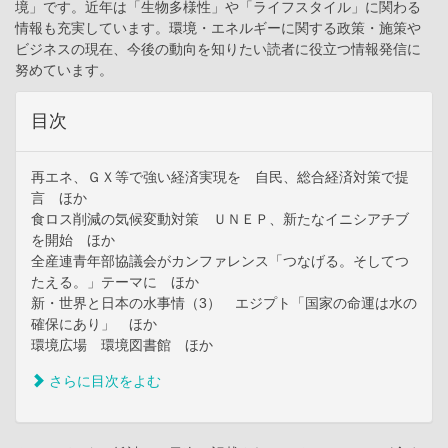
境」です。近年は「生物多様性」や「ライフスタイル」に関わる
情報も充実しています。環境・エネルギーに関する政策・施策や
ビジネスの現在、今後の動向を知りたい読者に役立つ情報発信に
努めています。
目次
再エネ、ＧＸ等で強い経済実現を 自民、総合経済対策で提
言 ほか
食ロス削減の気候変動対策 ＵＮＥＰ、新たなイニシアチブ
を開始 ほか
全産連青年部協議会がカンファレンス「つなげる。そしてつ
たえる。」テーマに ほか
新・世界と日本の水事情（3） エジプト「国家の命運は水の
確保にあり」 ほか
環境広場 環境図書館 ほか
さらに目次をよむ