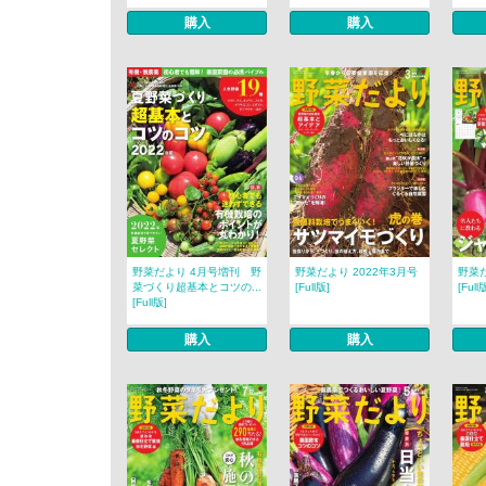
購入
購入
野菜だより 4月号増刊 野
野菜だより 2022年3月号
野菜だ
菜づくり超基本とコツの...
[Full版]
[Full
[Full版]
購入
購入