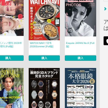
ノンノ増刊 2026年
WATCH NAVI 7月号
Esquire JAPAN No.6 [Full
刊 [Full版]
2026Summer [Full版]
版]
購入
購入
購入