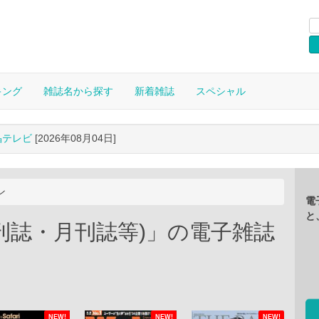
キング
雑誌名から探す
新着雑誌
スペシャル
晶テレビ
[2026年08月04日]
ン
電
と
刊誌・月刊誌等)」の電子雑誌
NEW!
NEW!
NEW!