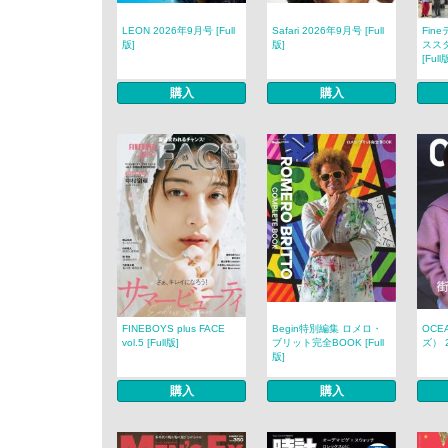
LEON 2026年9月号 [Full
Safari 2026年9月号 [Full
Fin
版]
版]
ススタ
[Full
購入
購入
FINEBOYS plus FACE
Begin特別編集 ロメロ・
OCE
vol.5 [Full版]
ブリット完全BOOK [Full
ズ） 2
版]
購入
購入