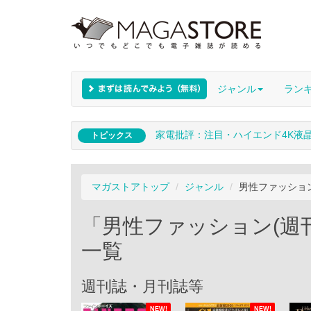
ジャンル
ラン
家電批評：注目・ハイエンド4K液
トピックス
マガストアトップ
ジャンル
男性ファッショ
「男性ファッション(週
一覧
週刊誌・月刊誌等
NEW!
NEW!