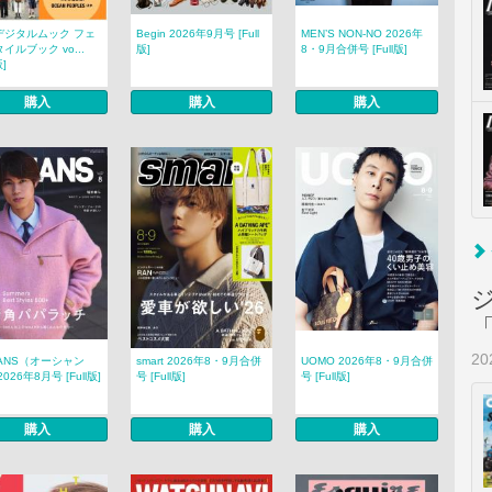
eデジタルムック フェ
Begin 2026年9月号 [Full
MEN’S NON‐NO 2026年
イルブック vo...
版]
8・9月合併号 [Full版]
版]
購入
購入
購入
2
ANS（オーシャン
smart 2026年8・9月合併
UOMO 2026年8・9月合併
026年8月号 [Full版]
号 [Full版]
号 [Full版]
購入
購入
購入