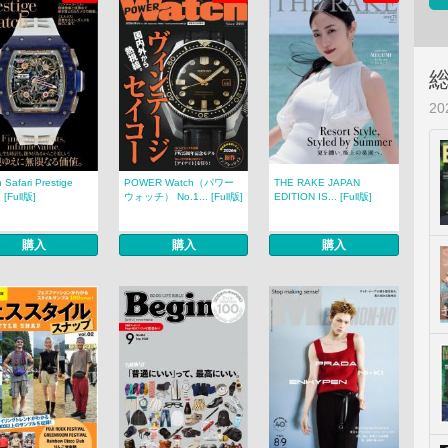
2
 Safari Prestige
POWER Watch（パワー
THE RAKE JAPAN
. [Full版]
ウォッチ） No.1... [Full版]
EDITION IS... [Full版]
購入
購入
購入