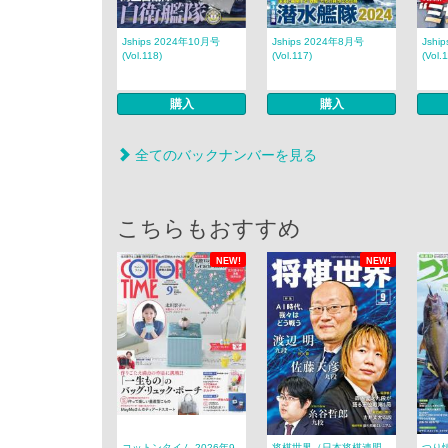
Jships 2024年10月号
Jships 2024年8月号
Jshi
(Vol.118)
(Vol.117)
(Vol.
購入
購入
全てのバックナンバーを見る
こちらもおすすめ
NEW!
NEW!
コットンタイム 2026年9
将棋世界（日本将棋連盟
つり情