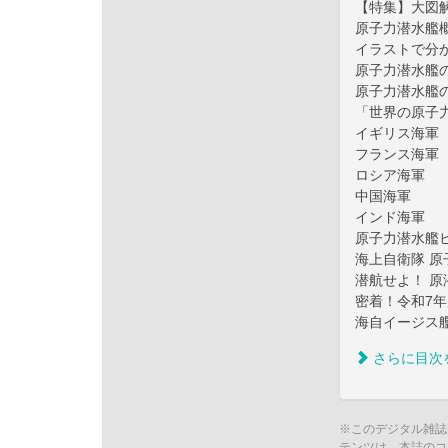
【特集】大図
原子力潜水艦
イラストで分
原子力潜水艦
原子力潜水艦
「世界の原子
イギリス海軍
フランス海軍
ロシア海軍
中国海軍
インド海軍
原子力潜水艦
海上自衛隊 
潜航せよ！ 原
密着！令和7
海自イージス
さらに目次
※このデジタル雑誌
テンツは、本誌のコ