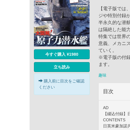
【電子版では
ジや特別付録
半永久的な潜
は隔絶した能
特集では世界
意義、メカニ
ていく。
今すぐ購入 ¥1980
※電子版の付録
ます。
立ち読み
趣味
購入前に目次をご確認
ください
目次
AD
【綴込付録】日
CONTENTS
日英米豪加諾共同