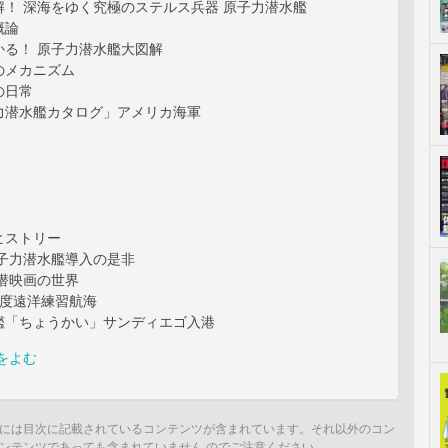
解！ 深海をゆく究極のステルス兵器 原子力潜水艦
概論
かる！ 原子力潜水艦大図解
のメカニズム
の日常
力潜水艦カタログ」アメリカ海軍
ヒストリー
原子力潜水艦導入の是非
潜映画の世界
年度遠洋練習航海
艦「ちょうかい」サンディエゴ入港
をよむ
には目次に記載されているコンテンツが含まれています。それ以外のコン
ンテンツであっても含まれていません のでご注意ください。