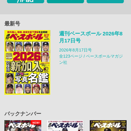
最新号
週刊ベースボール 2026年8
月17日号
2026年8月17日号
全123ページ / ベースボールマガジ
ン社
バックナンバー
NEW!