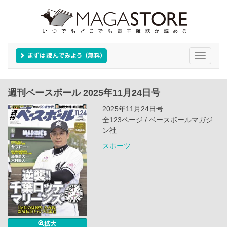
Toggle
navigati
週刊ベースボール 2025年11月24日号
2025年11月24日号
全123ページ / ベースボールマガジ
ン社
スポーツ
拡大