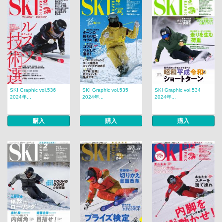
SKI Graphic vol.536
SKI Graphic vol.535
SKI Graphic vol.534
2024年...
2024年...
2024年...
購入
購入
購入