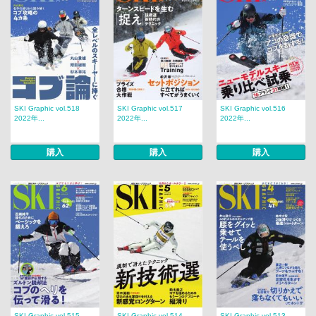
SKI Graphic vol.518
SKI Graphic vol.517
SKI Graphic vol.516
2022年...
2022年...
2022年...
購入
購入
購入
SKI Graphic vol.515
SKI Graphic vol.514
SKI Graphic vol.513