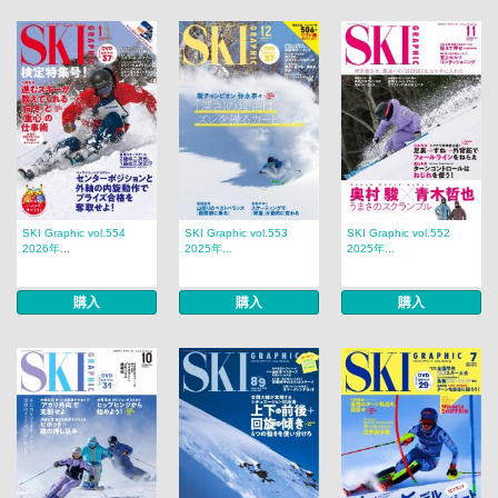
SKI Graphic vol.554
SKI Graphic vol.553
SKI Graphic vol.552
2026年...
2025年...
2025年...
購入
購入
購入