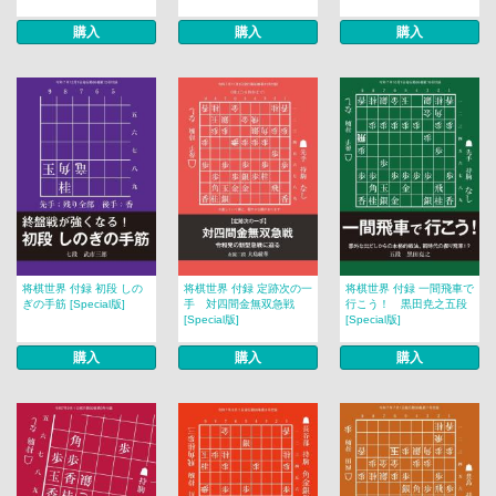
購入
購入
購入
将棋世界 付録 初段 しの
将棋世界 付録 定跡次の一
将棋世界 付録 一間飛車で
ぎの手筋 [Special版]
手 対四間金無双急戦
行こう！ 黒田尭之五段
[Special版]
[Special版]
購入
購入
購入