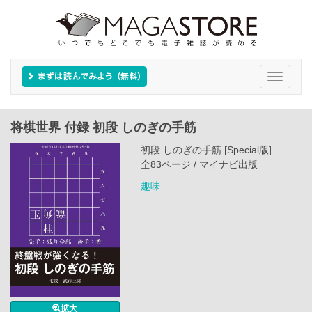
Toggle
navigati
将棋世界 付録 初段 しのぎの手筋
初段 しのぎの手筋 [Special版]
全83ページ / マイナビ出版
趣味
拡大