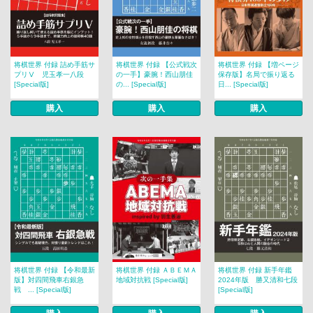
将棋世界 付録 詰め手筋サ
将棋世界 付録 【公式戦次
将棋世界 付録 【増ページ
プリⅤ 児玉孝一八段
の一手】豪腕！西山朋佳
保存版】名局で振り返る
[Special版]
の... [Special版]
日... [Special版]
購入
購入
購入
将棋世界 付録 【令和最新
将棋世界 付録 ＡＢＥＭＡ
将棋世界 付録 新手年鑑
版】対四間飛車右銀急
地域対抗戦 [Special版]
2024年版 勝又清和七段
戦 ... [Special版]
[Special版]