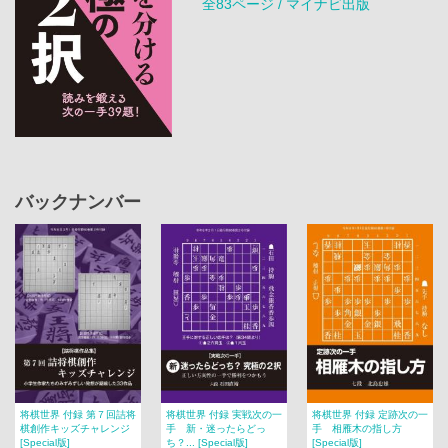
全83ページ / マイナビ出版
バックナンバー
将棋世界 付録 第７回詰将
将棋世界 付録 実戦次の一
将棋世界 付録 定跡次の一
棋創作キッズチャレンジ
手 新・迷ったらどっ
手 相雁木の指し方
[Special版]
ち？... [Special版]
[Special版]