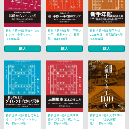
将棋世界 付録 基礎からの
将棋世界 付録 新・手堅い
将棋世界 付録 新手年鑑
しのぎ 金子タカシ
一手で勝率アップ 長谷
2025年版 勝又清和七段
[Special版]
部... [Special版]
[Special版]
購入
購入
購入
将棋世界 付録 指してみよ
将棋世界 付録 三間飛車
将棋世界 付録 大増128ペ
う！ ダイレクト向かい
基本の指し方 棋力向上
ージ！ 〈永久保存
飛... [Special版]
委... [Special版]
版〉... [Special版]