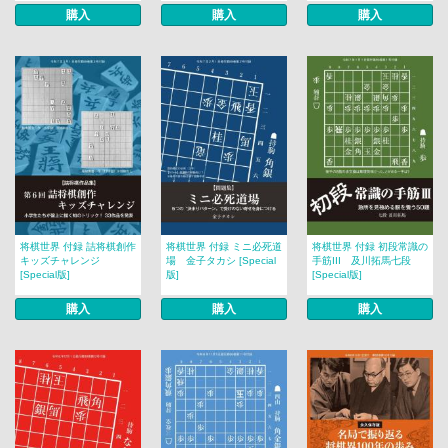
購入
購入
購入
将棋世界 付録 詰将棋創作
将棋世界 付録 ミニ必死道
将棋世界 付録 初段常識の
キッズチャレンジ
場 金子タカシ [Special
手筋III 及川拓馬七段
[Special版]
版]
[Special版]
購入
購入
購入