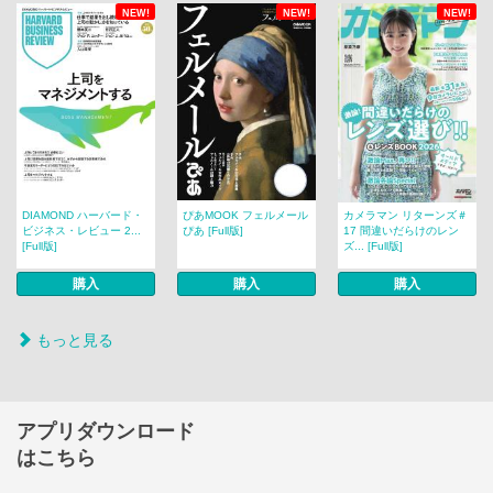
NEW!
NEW!
NEW!
DIAMOND ハーバード・
ぴあMOOK フェルメール
カメラマン リターンズ＃
ビジネス・レビュー 2...
ぴあ [Full版]
17 間違いだらけのレン
[Full版]
ズ... [Full版]
購入
購入
購入
もっと見る
アプリダウンロード
はこちら