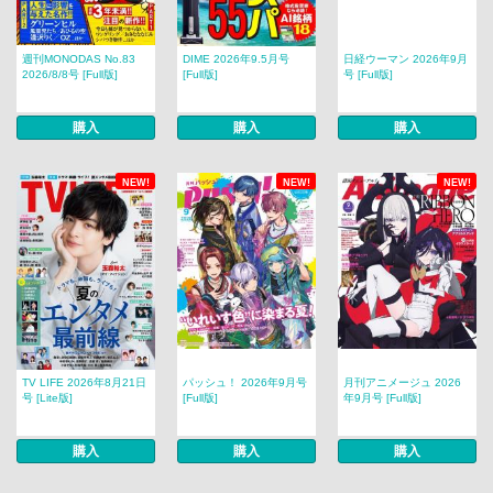
週刊MONODAS No.83
DIME 2026年9.5月号
日経ウーマン 2026年9月
2026/8/8号 [Full版]
[Full版]
号 [Full版]
購入
購入
購入
NEW!
NEW!
NEW!
TV LIFE 2026年8月21日
パッシュ！ 2026年9月号
月刊アニメージュ 2026
号 [Lite版]
[Full版]
年9月号 [Full版]
購入
購入
購入