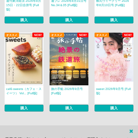
週刊東洋経済 2026年8月
週プレ 2026年8月31日号
株式ウイークリー 2026
15日・22日合併号 [Full
No.34＆35 [Full版]
年8月10日号 [Full版]
版]
購入
購入
購入
オススメ
NEW!
オススメ
NEW!
オススメ
NEW!
café‐sweets（カフェ・ス
旅の手帖 2026年9月号
sweet 2026年9月号 [Full
イーツ） Vol... [Full版]
[Full版]
版]
購入
購入
購入