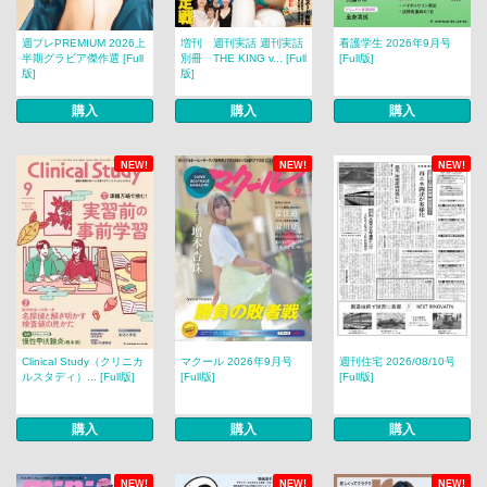
週プレPREMIUM 2026上
増刊 週刊実話 週刊実話
看護学生 2026年9月号
半期グラビア傑作選 [Full
別冊 THE KING v... [Full
[Full版]
版]
版]
購入
購入
購入
NEW!
NEW!
NEW!
Clinical Study（クリニカ
マクール 2026年9月号
週刊住宅 2026/08/10号
ルスタディ）... [Full版]
[Full版]
[Full版]
購入
購入
購入
NEW!
NEW!
NEW!