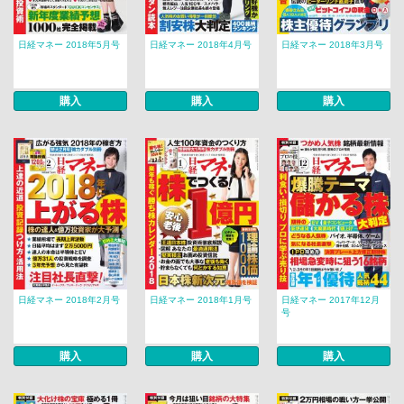
日経マネー 2018年5月号
日経マネー 2018年4月号
日経マネー 2018年3月号
購入
購入
購入
日経マネー 2018年2月号
日経マネー 2018年1月号
日経マネー 2017年12月
号
購入
購入
購入