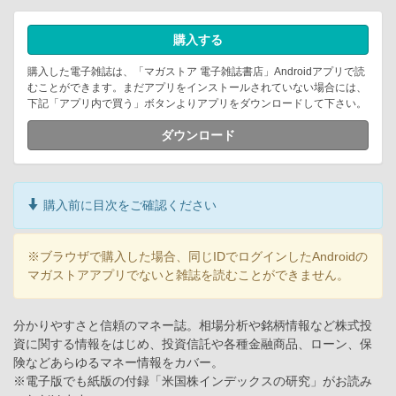
購入する
購入した電子雑誌は、「マガストア 電子雑誌書店」Androidアプリで読
むことができます。まだアプリをインストールされていない場合には、
下記「アプリ内で買う」ボタンよりアプリをダウンロードして下さい。
ダウンロード
購入前に目次をご確認ください
※ブラウザで購入した場合、同じIDでログインしたAndroidの
マガストアアプリでないと雑誌を読むことができません。
分かりやすさと信頼のマネー誌。相場分析や銘柄情報など株式投
資に関する情報をはじめ、投資信託や各種金融商品、ローン、保
険などあらゆるマネー情報をカバー。
※電子版でも紙版の付録「米国株インデックスの研究」がお読み