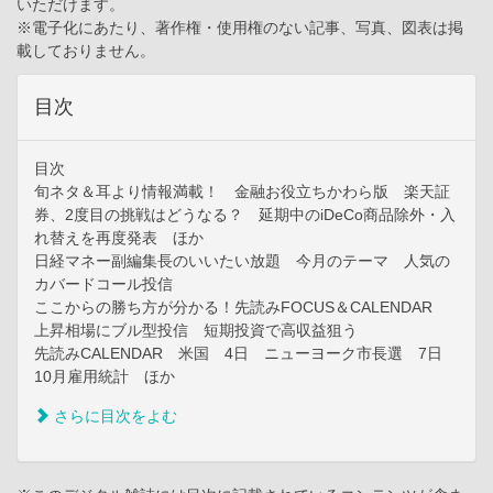
いただけます。
※電子化にあたり、著作権・使用権のない記事、写真、図表は掲
載しておりません。
目次
目次
旬ネタ＆耳より情報満載！ 金融お役立ちかわら版 楽天証
券、2度目の挑戦はどうなる？ 延期中のiDeCo商品除外・入
れ替えを再度発表 ほか
日経マネー副編集長のいいたい放題 今月のテーマ 人気の
カバードコール投信
ここからの勝ち方が分かる！先読みFOCUS＆CALENDAR
上昇相場にブル型投信 短期投資で高収益狙う
先読みCALENDAR 米国 4日 ニューヨーク市長選 7日
10月雇用統計 ほか
さらに目次をよむ