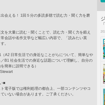
出会える！ 1回５分の多読多聴で読む力・聞く力を磨
2
英文を大量に読む・聞くことで、読む力・聞く力を鍛え
日常会話や名作文学など幅広い内容で、「読みたい英
ます。
B1（A2 日常生活での身近なことがらについて、簡単なや
／B1 社会生活での身近な話題について理解し、自分の
由を簡単に説明できる）
tewart
い■
スト電子版では権利処理の都合上、一部コンテンツやコ
していない場合があります。ご了承ください。