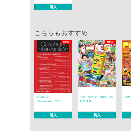
購入
こちらもおすすめ
NEW!
NEW!
Coronary
小学一年生 2026年9・10
PriP
Intervention（コロナ...
月合併号
購入
購入