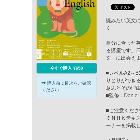
読みたい英文に
く
自分に合った
る講座です。
文」に出会え
今すぐ購入 ¥650
■レベルA2～
りとりができる
購入前に目次をご確認
意思とその理
ください
■監修：Daniel S
■ご注意くださ
※ＮＨＫテキ
ーナーを掲載