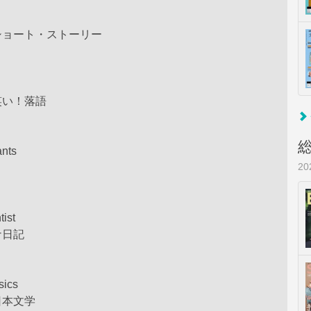
ショート・ストーリー
笑い！落語
ants
2
tist
ナ日記
sics
日本文学