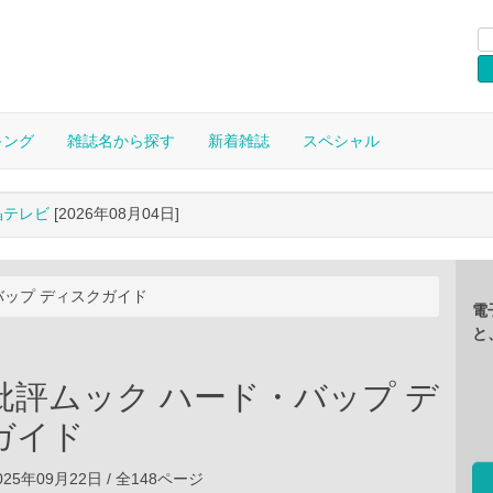
キング
雑誌名から探す
新着雑誌
スペシャル
晶テレビ
[2026年08月04日]
バップ ディスクガイド
電
と
批評ムック ハード・バップ デ
ガイド
25年09月22日 / 全148ページ