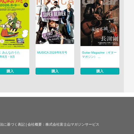
Ｋ みんなのうた
MUSICA 2026年8月号
Guitar Magazine（ギター
6年8月・9月
マガジン） ...
購入
購入
購入
法に基づく表記
|
会社概要：
株式会社富士山マガジンサービス