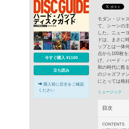
モダン・ジャズ
て、シーンの
した。ニュー
ドは、まさに
ップとは一体
点から100枚
今すぐ購入 ¥1100
げ、ハード・
和の時代に甦
立ち読み
のジャズファ
にとっては格
購入前に目次をご確認
ください
ミュージック
目次
CONTENTS