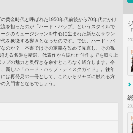
の黄金時代と呼ばれた1950年代前後から70年代にかけ
主流を担ったのが「ハード・バップ」というスタイルで
ヨークのミュージシャンを中心に生まれた新たなサウン
2
時代を象徴する響きとなったのです。では、ハード・バ
何なのか？ 本書ではその定義を改めて見直し、その視
を超える名盤を精選。代表作から隠れた佳作までを取り上
バップの魅力と奥行きを余すところなく紹介します。令
る、新しい「ハード・バップ・ディスクガイド」。往年
ンには再発見の一冊として、これからジャズに触れる方
好の入門書となるでしょう。
2