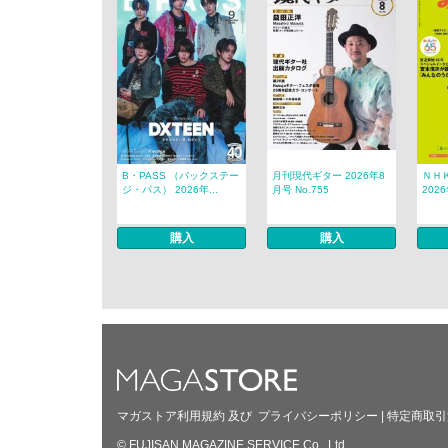
B・PASS （バックステー
月刊現代ギター 2026年8
ＮＨ
ジ・パス） 2026年...
月号 No.755
202
購入
購入
マガストア利用規約
及び
プライバシーポリシー
|
特定商取引
© FUJISAN MAGAZINE SERVICE Co., Ltd.