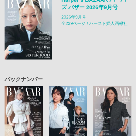
ズ バザー 2026年9月号
2026年9月号
全239ページ / ハースト婦人画報社
バックナンバー