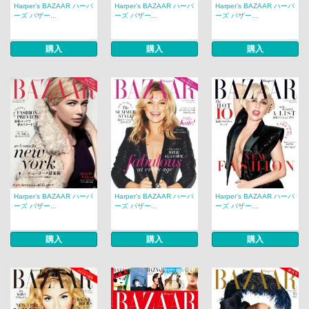
Harper’s BAZAAR ハーパ
Harper’s BAZAAR ハーパ
Harper’s BAZAAR ハーパ
ーズ バザー...
ーズ バザー...
ーズ バザー...
購入
購入
購入
Harper’s BAZAAR ハーパ
Harper’s BAZAAR ハーパ
Harper’s BAZAAR ハーパ
ーズ バザー...
ーズ バザー...
ーズ バザー...
購入
購入
購入