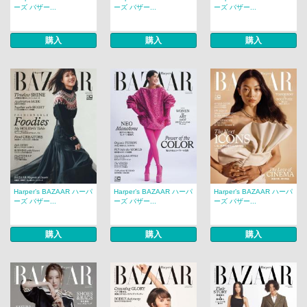
ーズ バザー...
ーズ バザー...
ーズ バザー...
購入
購入
購入
Harper’s BAZAAR ハーパ
Harper’s BAZAAR ハーパ
Harper’s BAZAAR ハーパ
ーズ バザー...
ーズ バザー...
ーズ バザー...
購入
購入
購入