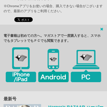
※Chromeアプリをお使いの場合、購入できない場合がございます
ので、最新のアプリをご利用ください。
電子書籍は初めての方へ。マガストアで一度購入すると、スマホ
でもタブレットでもＰＣでも閲覧できます。
最新号
Harper’s BAZAAR ハーパー