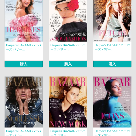
Harper’s BAZAAR ハーパ
Harper’s BAZAAR ハーパ
Harper’s BAZAAR ハーパ
ーズ バザー...
ーズ バザー...
ーズ バザー...
購入
購入
購入
Harper’s BAZAAR ハーパ
Harper’s BAZAAR ハーパ
Harper’s BAZAAR ハーパ
ーズ バザー...
ーズ バザー...
ーズ バザー...