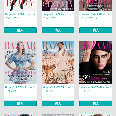
Harper’s BAZAAR ハーパ
Harper’s BAZAAR ハーパ
Harper’s BAZAAR ハーパ
ーズ バザー...
ーズ バザー...
ーズ バザー...
購入
購入
購入
Harper’s BAZAAR ハーパ
Harper’s BAZAAR ハーパ
Harper’s BAZAAR ハーパ
ーズ バザー...
ーズ バザー...
ーズ バザー...
購入
購入
購入