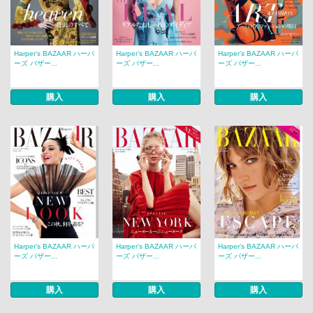
Harper’s BAZAAR ハーパ
Harper’s BAZAAR ハーパ
Harper’s BAZAAR ハーパ
ーズ バザー...
ーズ バザー...
ーズ バザー...
購入
購入
購入
Harper’s BAZAAR ハーパ
Harper’s BAZAAR ハーパ
Harper’s BAZAAR ハーパ
ーズ バザー...
ーズ バザー...
ーズ バザー...
購入
購入
購入