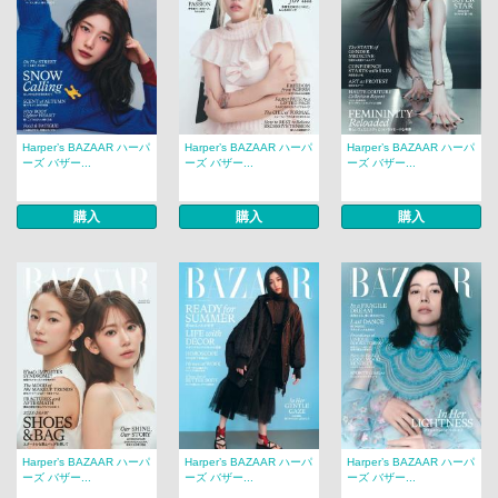
Harper’s BAZAAR ハーパ
Harper’s BAZAAR ハーパ
Harper’s BAZAAR ハーパ
ーズ バザー...
ーズ バザー...
ーズ バザー...
購入
購入
購入
Harper’s BAZAAR ハーパ
Harper’s BAZAAR ハーパ
Harper’s BAZAAR ハーパ
ーズ バザー...
ーズ バザー...
ーズ バザー...