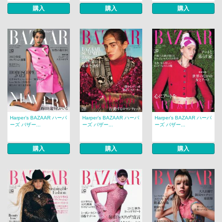
購入
購入
購入
Harper’s BAZAAR ハーパ
Harper’s BAZAAR ハーパ
Harper’s BAZAAR ハーパ
ーズ バザー...
ーズ バザー...
ーズ バザー...
購入
購入
購入