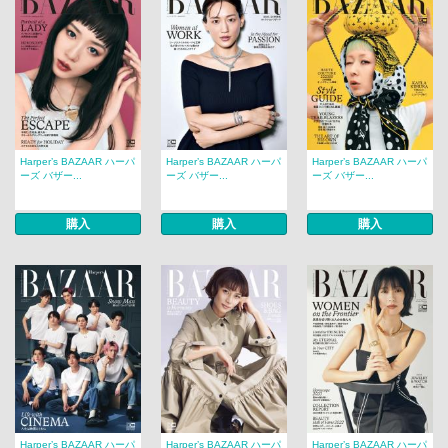
Harper’s BAZAAR ハーパ
Harper’s BAZAAR ハーパ
Harper’s BAZAAR ハーパ
ーズ バザー...
ーズ バザー...
ーズ バザー...
購入
購入
購入
Harper’s BAZAAR ハーパ
Harper’s BAZAAR ハーパ
Harper’s BAZAAR ハーパ