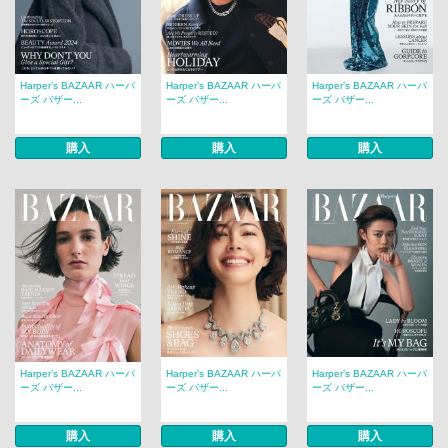
Harper’s BAZAAR ハーパ
Harper’s BAZAAR ハーパ
Harper’s BAZAAR ハーパ
ーズ バザー...
ーズ バザー...
ーズ バザー...
購入
購入
購入
Harper’s BAZAAR ハーパ
Harper’s BAZAAR ハーパ
Harper’s BAZAAR ハーパ
ーズ バザー...
ーズ バザー...
ーズ バザー...
購入
購入
購入