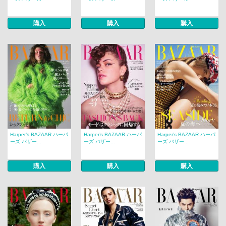
購入
購入
購入
Harper’s BAZAAR ハーパ
Harper’s BAZAAR ハーパ
Harper’s BAZAAR ハーパ
ーズ バザー...
ーズ バザー...
ーズ バザー...
購入
購入
購入