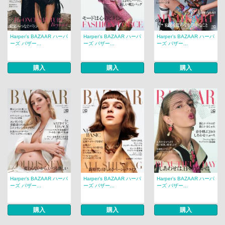
Harper’s BAZAAR ハーパ
Harper’s BAZAAR ハーパ
Harper’s BAZAAR ハーパ
ーズ バザー...
ーズ バザー...
ーズ バザー...
購入
購入
購入
Harper’s BAZAAR ハーパ
Harper’s BAZAAR ハーパ
Harper’s BAZAAR ハーパ
ーズ バザー...
ーズ バザー...
ーズ バザー...
購入
購入
購入