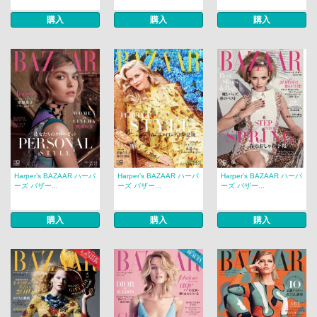
購入
購入
購入
Harper’s BAZAAR ハーパ
Harper’s BAZAAR ハーパ
Harper’s BAZAAR ハーパ
ーズ バザー...
ーズ バザー...
ーズ バザー...
購入
購入
購入