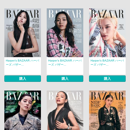
Harper’s BAZAAR ハーパ
Harper’s BAZAAR ハーパ
Harper’s BAZAAR ハーパ
ーズ バザー...
ーズ バザー...
ーズ バザー...
購入
購入
購入