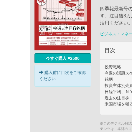
四季報最新号
す。注目後3
活用ください
ビジネス・マネ
目次
今すぐ購入 ¥2500
投資戦略
購入前に目次をご確認
今週の話題ス
ください
銘柄
投資主体別売
日経平均、Ｎ
過去の注目株
米国市場を斬
※このデジタル雑誌
テンツは、本誌のコ