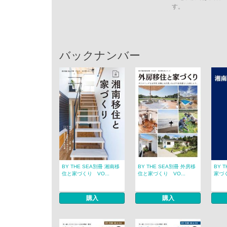
す。
バックナンバー
BY THE SEA別冊 湘南移
BY THE SEA別冊 外房移
BY 
住と家づくり VO...
住と家づくり VO...
家づく
購入
購入