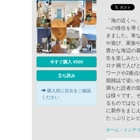
「海の近くへ
への移住を導く
きました。単
や遊び、家族
豊かな海辺の
生を楽しみたい
今すぐ購入 ¥500
ロナ禍で人び
ワークや2拠
立ち読み
期雑誌で追い
満ちた読者の
購入前に目次をご確認
は様々です。
ください
るものではな
に新作をまじ
たっぷりとレ
ホーム・インテ