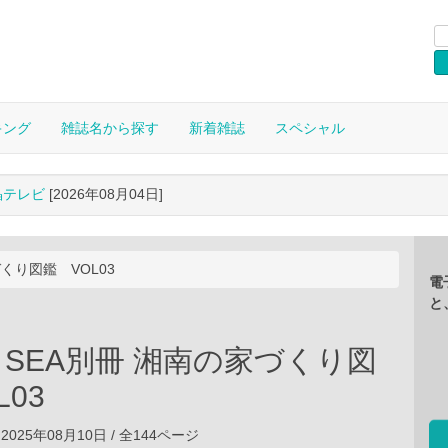
キング
雑誌名から探す
新着雑誌
スペシャル
晶テレビ
[2026年08月04日]
づくり図鑑 VOL03
電
と
HE SEA別冊 湘南の家づくり図
L03
2025年08月10日 / 全144ページ