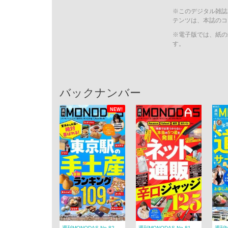
※このデジタル雑誌
テンツは、本誌のコ
※電子版では、紙の
す。
バックナンバー
NEW!
週刊MONODAS No.82
週刊MONODAS No.81
週刊M