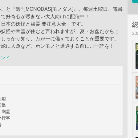
こと『週刊MONODAS[モノダス]』。毎週土曜日、電書
して好奇心が尽きない大人向けに配信中！
日本の妖怪と幽霊 要注意大全」です。
の妖怪や幽霊が住むと言われますが、夏・お盆だからこ
2
をしっかり知り、万が一に備えておくことが重要です。
大蛇に人魚など、ホンモノと遭遇する前にご一読を！
レンド
図鑑
図鑑
・幽霊
ク行事
告