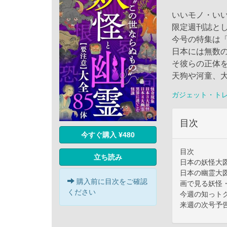
いいモノ・いい
限定週刊誌と
今号の特集は「
日本には無数
そ彼らの正体
天狗や河童、
ガジェット・ト
目次
今すぐ購入 ¥480
目次
立ち読み
日本の妖怪大
日本の幽霊大
購入前に目次をご確認
画で見る妖怪
ください
今週の知っト
来週の次号予