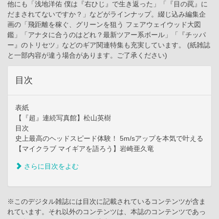
他にも「浅地洋佑 僕は『右ひじ』で生き返った」「『目の罠』に
だまされてないですか？」などがラインナップ。綴じ込み編集企
画の「飛距離を稼ぐ、グリーンを狙う フェアウェイウッド大図
鑑」「アナタに合うのはどれ？最新ツアー系ボール」「『チッパ
ー』のトリセツ」などのギア関連特集も充実しています。 (紙雑誌
と一部内容が違う場合があります。ご了承ください)
目次
表紙
【『超』連続写真館】松山英樹
目次
史上最高のヘッドスピード体験！ 5m/sアップを本気で叶える
【マイクラブ マイギアを語ろう】岩崎亜久竜
さらに目次をよむ
※このデジタル雑誌には目次に記載されているコンテンツが含ま
れています。それ以外のコンテンツは、本誌のコンテンツであっ