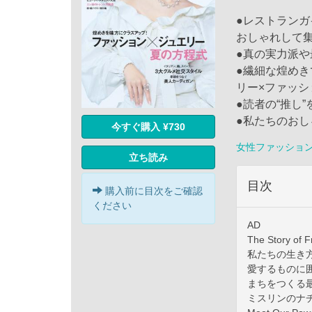
●レストランガ
おしゃれして
●真の実力派
●繊細な煌め
リー×ファッシ
●読者の“推し”
●私たちのおし
今すぐ購入 ¥730
女性ファッショ
立ち読み
目次
購入前に目次をご確認
ください
AD
The Story o
私たちの生き
愛するものに
まちをつくる
ミスリンのナ