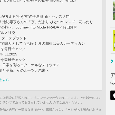
ower Icon! ヒロインの輝きの秘密 MOMO(TWICE)
が考える“生き方”の美意識 新・センス入門
家 池坊専宗さんの「京」だより ひとつのレンズ、花ふたり
へ…Journey into Mode PRADA × 蒔田彩珠
グルメ社交
エイターズブランド
て羽織りとしても活躍！ 夏の相棒は美人カーディガン
タルを毎日チェック
ILE2025
タルを毎日チェック
ン 日常を彩るエターナルなデイウエア
伝統と革新、そのルーツと未来へ
をよむ
には目次に記載されているコンテンツが含まれています。それ以外のコン
ンテンツであっても含まれていません のでご注意ください。
雑誌と内容が一部異なる場合や、掲載されないページがある場合がありま