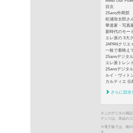
Meet Our P
目次
25ans外商部
松浦弥太郎さん
華道家・写真
新時代のモードの旅
エレ派の 3大
JAPANクリ
一枚で着映え
25ansデジ
エレ派トレンドF
25ansデジ
ルイ・ヴィト
カルティエ 
さらに目次
※このデジタル雑誌
テンツは、本誌のコ
※電子版では、紙の
す。