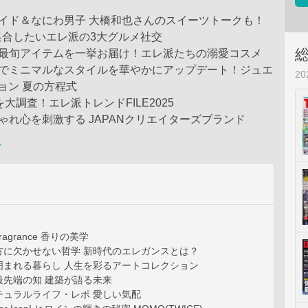
イド＆なにわ男子 大橋和也さんのスイーツトークも！
集合したいエレ派の3大グルメ社交
や最旬アイテムを一挙お届け！エレ派たちの溺愛コスメ
きでミニマルなスタイルを華やかにアップデート！ジュエ
2
ョン 夏の方程式
を大調査！エレ派トレンドFILE2025
ゃれ心を刺激する JAPANクリエイターズブランド
ン
f Fragrance 香りの美学
方に欠かせない哲学 新時代のエレガンスとは？
囲まれる暮らし 人生を彩るアートコレクション
最先端の知 建築が語る未来
チュラルライフ・レポ 愛しい気配