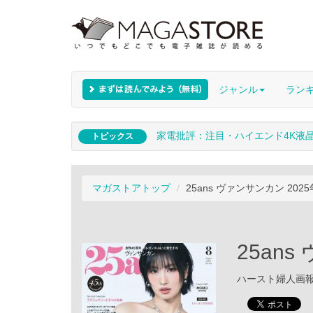
ジャンル
ラン
家電批評：注目・ハイエンド4K液
トピックス
マガストアトップ
25ans ヴァンサンカン 202
25an
ハースト婦人画報社 