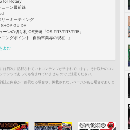
for Rotary
ューン最前線
ed
リーミーティング
SHOP GUIDE
ンの切り札 OS技研『OS-FR7/FR7/FR5』
ーニングポイント─自動車業界の現在─』
をよむ
には目次に記載されているコンテンツが含まれています。それ以外のコン
ンテンツであっても含まれていません のでご注意ください。
雑誌と内容が一部異なる場合や、掲載されないページがある場合がありま