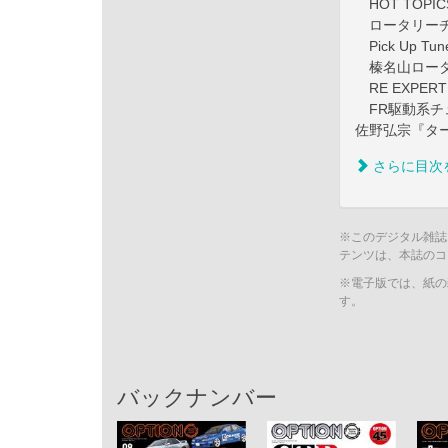
HOT TOPICS 
ロータリーチ
Pick Up Tun
榛名山ロータ
RE EXPERT 
FR駆動系チュー
佐野弘宗『タ
さらに目次
※このデジタル雑誌
テンツは、本誌のコ
※電子版では、紙の
す。
バックナンバー