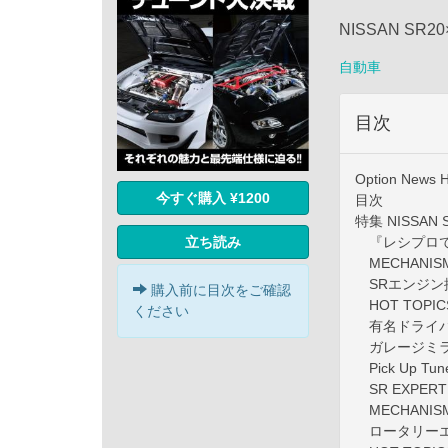
NISSAN SR
自動車
目次
Option News H
今すぐ購入 ¥1200
目次
特集 NISSAN
『レシプロで
立ち読み
MECHANISM 
SRエンジン
購入前に目次をご確認
HOT TOPICS
ください
有名ドライバ
ガレージミラ
Pick Up Tun
SR EXPERT 
MECHANISM 
ロータリーエ