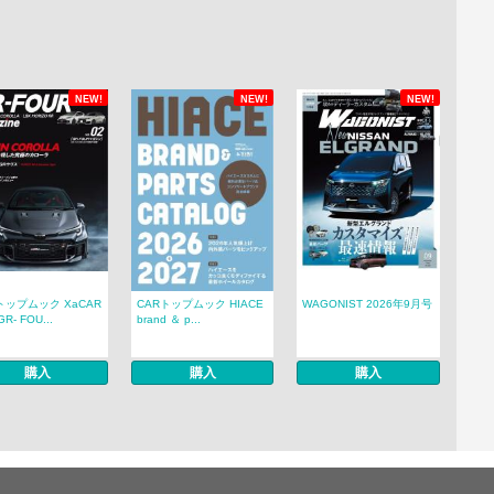
NEW!
NEW!
NEW!
トップムック XaCAR
CARトップムック HIACE
WAGONIST 2026年9月号
R- FOU...
brand ＆ p...
購入
購入
購入