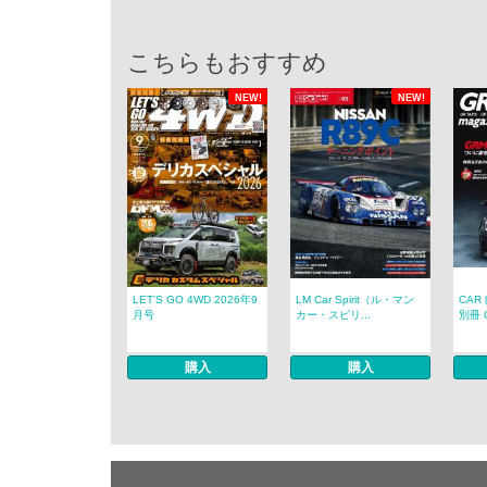
こちらもおすすめ
NEW!
NEW!
LET’S GO 4WD 2026年9
LM Car Spirit（ル・マン
CAR
月号
カー・スピリ...
別冊 G
購入
購入