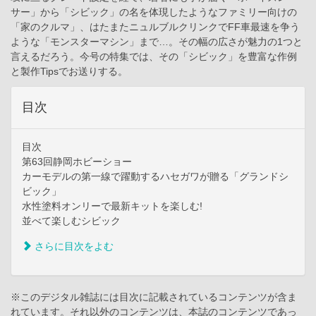
サー」から「シビック」の名を体現したようなファミリー向けの
「家のクルマ」、はたまたニュルブルクリンクでFF車最速を争う
ような「モンスターマシン」まで…。その幅の広さが魅力の1つと
言えるだろう。今号の特集では、その「シビック」を豊富な作例
と製作Tipsでお送りする。
目次
目次
第63回静岡ホビーショー
カーモデルの第一線で躍動するハセガワが贈る「グランドシ
ビック」
水性塗料オンリーで最新キットを楽しむ!
並べて楽しむシビック
さらに目次をよむ
※このデジタル雑誌には目次に記載されているコンテンツが含ま
れています。それ以外のコンテンツは、本誌のコンテンツであっ