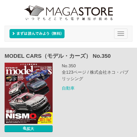
Toggle
navigati
MODEL CARS（モデル・カーズ） No.350
No.350
全123ページ / 株式会社ネコ・パブ
リッシング
自動車
拡大