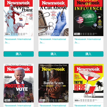
Newsweek International
Newsweek International
Newsweek International
Ju...
Ju...
Ju...
購入
購入
購入
Newsweek International
Newsweek International
Newsweek International