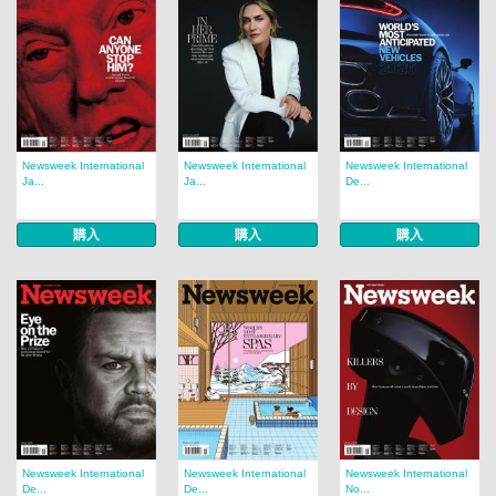
Newsweek International
Newsweek International
Newsweek International
Ja...
Ja...
De...
購入
購入
購入
Newsweek International
Newsweek International
Newsweek International
De...
De...
No...