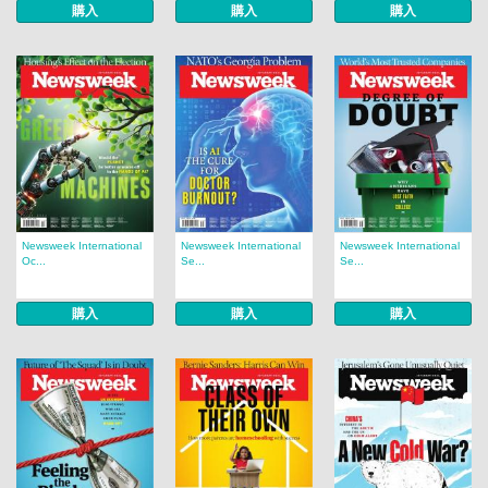
購入
購入
購入
Newsweek International
Newsweek International
Newsweek International
Oc...
Se...
Se...
購入
購入
購入