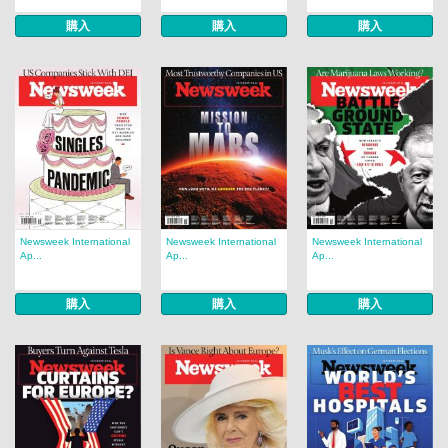
購入
購入
購入
Newsweek International
Newsweek International
Newsweek International
Ap...
Ap...
Ap...
購入
購入
購入