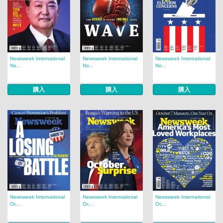
Newsweek International
Newsweek International
Newsweek International
No...
No...
No...
購入
購入
購入
Newsweek International
Newsweek International
Newsweek International
Oc...
Oc...
Oc...