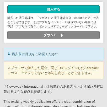
購入する
購入した電子雑誌は、「マガストア 電子雑誌書店」Androidアプリで読
むことができます。まだアプリをインストールされていない場合には、
下記「アプリ内で買う」ボタンよりアプリをダウンロードして下さい。
ダウンロード
購入前に目次をご確認ください
※ブラウザで購入した場合、同じIDでログインしたAndroidの
マガストアアプリでないと雑誌を読むことができません。
「Newsweek International」は探求心のある方々へより深い考察に
繋がるような視点を提供します。
This exciting weekly publication offers a clear combination of
news, culture and thought-provoking ideas that challenge the