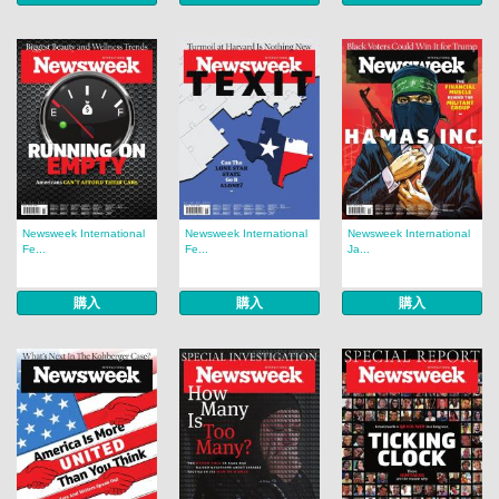
Newsweek International
Newsweek International
Newsweek International
Fe...
Fe...
Ja...
購入
購入
購入