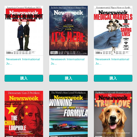
Newsweek International
Newsweek International
Newsweek International
Ju...
Ju...
Ju...
購入
購入
購入