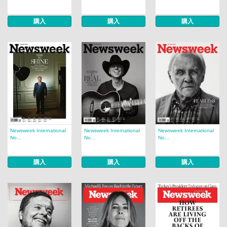
購入
購入
購入
Newsweek International
Newsweek International
Newsweek International
No...
No...
No...
購入
購入
購入