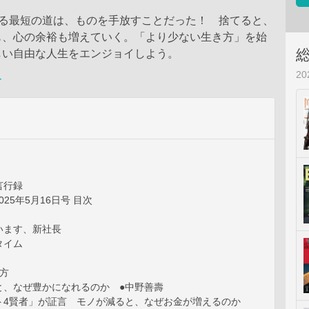
なる最短の道は、ものを手放すことだった！ 捨てると、
も、心の余裕も増えていく。「より少ない生き方」を始
しい自由な人生をエンジョイしよう。
2
ー
言行録
 2025年5月16日号 目次
います、新社長
タイム
方
と、なぜ豊かになれるのか ●中野善壽
ト4賢者」が証言 モノが減ると、なぜお金が増えるのか