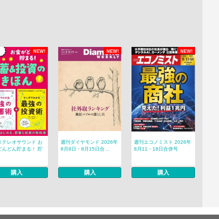
NEW!
NEW!
NEW!
ステレオサウンド お
週刊ダイヤモンド 2026年
週刊エコノミスト 2026年
どんどん貯まる！ 貯
8月8日・8月15日合...
8月11・18日合併号
購入
購入
購入