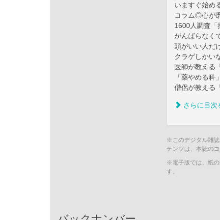
いますぐ始め
コラム◎心が
1600人調査
がんばらなく
頭がいい人だ
クラゲしかい
医師が教える「
「薬やめる科
僧侶が教える
さらに目次
※このデジタル雑誌
テンツは、本誌のコ
※電子版では、紙の
す。
バックナンバー