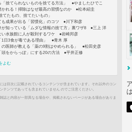
る「捨てられないものを捨てる方法」 ●やましたひでこ
磨かれる！掃除はなぜ最高の習慣なのか ●松本紹圭
「捨てたもの、捨てたいもの」
ても成果が出る「習慣化」のコツ ●川下和彦
けが知っている「ムダな情報の捨て方」裏ワザ8 ●三上 洋
ない水族館に人が殺到するワケ ●岩崎邦彦
1日3食が毒である理由」 ●青木 厚
」の医師が教える「薬の9割はやめられる」 ●松田史彦
「頭をからっぽ」にする20の方法 ●平井正修
をよむ
には目次に記載されているコンテンツが含まれています。それ以外のコン
ンテンツであっても含まれていません のでご注意ください。
雑誌と内容が一部異なる場合や、掲載されないページがある場合がありま