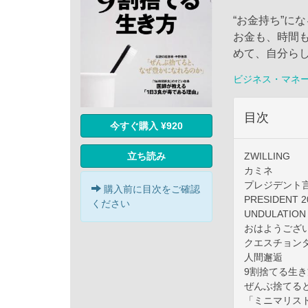
“お金持ち”に
お金も、時間
めて、自分ら
ビジネス・マネ
目次
今すぐ購入 ¥920
立ち読み
ZWILLING
カミネ
プレジデント
購入前に目次をご確認
PRESIDENT
ください
UNDULATION
おはようござ
クエスチョン
人間邂逅
9割捨てる生き
ぜんぶ捨てる
「ミニマリス