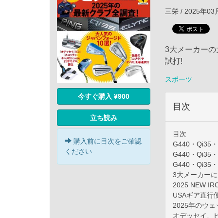
三栄 / 2025年0
3大メーカーの
試打!
スポーツ
今すぐ購入 ¥900
目次
立ち読み
目次
購入前に目次をご確認
G440・Qi
ください
G440・Qi
G440・Qi
3大メーカー
2025 NEW
USAギア直行
2025年のウ
オデッセイ、