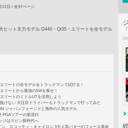
3月22日 / 全97ページ
大ヒット主力モデル G440・Qi35・エリートを全モデル
2
35・エリートの全モデルをトラックマンで試打る！
35・エリートから最強の5Wを探せ！
35・エリートのミドルUTを活用しよう
に負けない 大注目ドライバーもトラックマンで打ってみた
 IRON ジャパンフォージドと海外の人気モデル
便 PGAツアーの新流行
ェッジはスピン新時代へ
ピン、スコッティ・キャメロン 3大人気パターのフェース革命