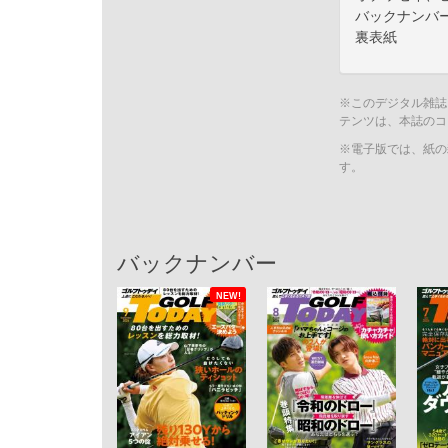
バックナンバ
裏表紙
※このデジタル雑誌
テンツは、本誌のコ
※電子版では、紙の
す。
バックナンバー
NEW!