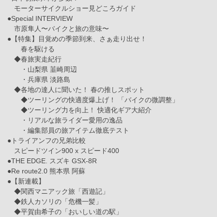
モーターサイクルショー見どころガイド
●Special INTERVIEW
市原隼人〜バイクと旅の意味〜
●【特集】目覚めの季節到来、さぁ走り出せ！
春を駆ける
◆春旅実走紀行
・山梨県 韮崎周辺
・兵庫県 淡路島
◆各地の達人に聞いた！ 春の推しスポット
◆ツーリングの快適度爆上げ！ 「バイクの微調整」
◆ツーリング力を向上！ 快適化ギア大紹介
・リアルな旅ライダー愛用の逸品
・編集部員の旅アイテム徹底テスト
●トライアンフの兄弟比較
スピードツイン900 x スピード400
●THE EDGE. スズキ GSX-8R
●Re route2.0 熊本県 阿蘇
●【新連載】
◆関西マニアック旅「西遊記」
◆鉄人カソリの「危機一髪」
◆平賀由希子の「おいしい道の駅」