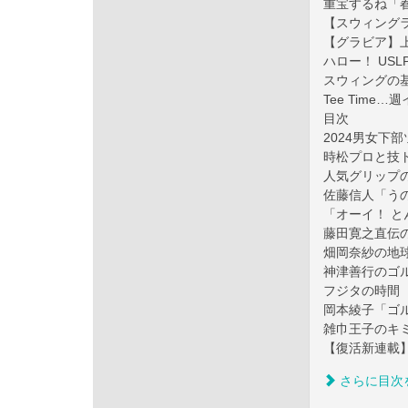
重宝するね「
【スウィング
【グラビア】
ハロー！ USL
スウィングの
Tee Time
目次
2024男女下
時松プロと技
人気グリップ
佐藤信人「う
「オーイ！ と
藤田寛之直伝
畑岡奈紗の地球
神津善行のゴ
フジタの時間
岡本綾子「ゴ
雑巾王子のキ
【復活新連載
さらに目次