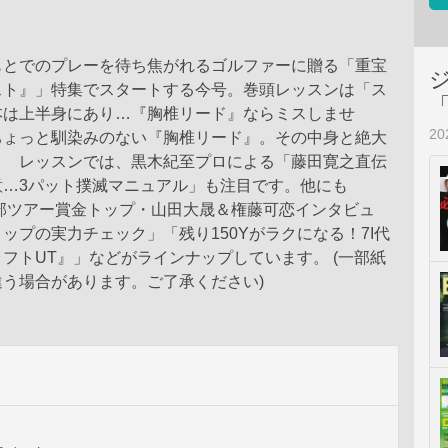
もとでのプレーを待ち焦がれるゴルファーに贈る「重宝
スト』」特集でスタートする今号。巻頭レッスンは「ス
本は上半身にあり…『胸椎リード』ならミスしませ
2
ちょっと馴染みのない『胸椎リード』。その中身と絶大
？ レッスンでは、黒木紀至プロによる「藤田寛之直伝
意…3パット撲滅マニュアル」も注目です。他にも
下部ツアー賞金トップ・山田大晟＆権藤可恋インタビュ
ップの実力チェック」「残り150Yがラクになる！7I代
フトUT』」などがラインナップしています。 (一部紙
う場合があります。ご了承ください)