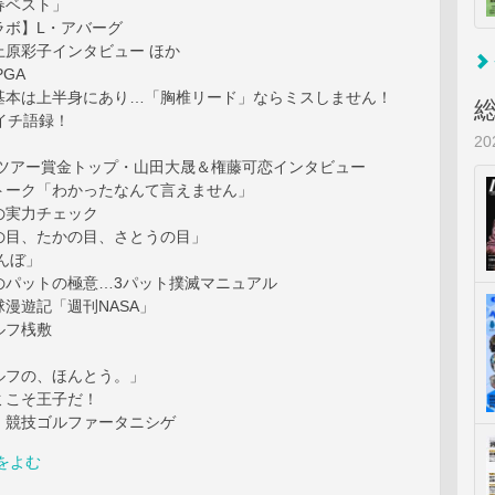
春ベスト」
ラボ】L・アバーグ
上原彩子インタビュー ほか
PGA
基本は上半身にあり…「胸椎リード」ならミスしません！
…週イチ語録！
2
部ツアー賞金トップ・山田大晟＆権藤可恋インタビュー
トーク「わかったなんて言えません」
の実力チェック
の目、たかの目、さとうの目」
んぼ」
のパットの極意…3パット撲滅マニュアル
漫遊記「週刊NASA」
ルフ桟敷
ルフの、ほんとう。」
ミこそ王子だ！
】競技ゴルファータニシゲ
をよむ