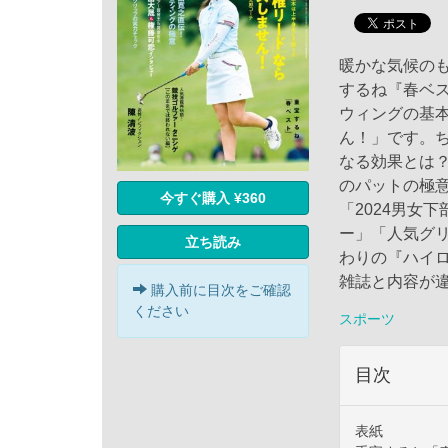
暖かな気候の
するね『春ベ
ウィングの基
ん！」です。
なる効果とは
のパットの極
今すぐ購入 ¥360
「2024男女
ー」「人気グリ
立ち読み
わりの『ハイロ
雑誌と内容が違
購入前に目次をご確認
ください
スポーツ
目次
表紙