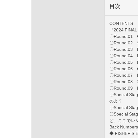
目次
CONTENTS
『2024 FIN
〇Round.01 
〇Round.02 
〇Round.03 N
〇Round.04 
〇Round.05 P
〇Round.06
〇Round.07 
〇Round.08 
〇Round.09 
〇Special
のよ？
〇Special
〇Special
ど、ここでレジ
Back Numbers
◆ FISHER’