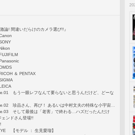
2
AL 激論! 間違いだらけのカメラ選び!!』
Canon
SONY
ikon
FUJIFILM
anasonic
 OMDS
RICOH ＆ PENTAX
SIGMA
LEICA
 Stage.01 もう一眼レフなんて要らないと思うんだけど、どーな
 Stage.02 珍品さん、再び！ あるいは中村文夫の特殊な小宇宙…
 Stage.03 そして最後は「老害」で終わる…ハズだったんだけ
ェンドさん登場!!
!
S EYE 【モデル ： 生見愛瑠】