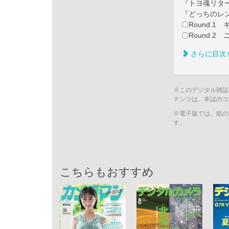
『トヨ魂リターン
『どっちのレ
〇Round.1
〇Round.2
さらに目次
※このデジタル雑誌
テンツは、本誌のコ
※電子版では、紙の
す。
こちらもおすすめ