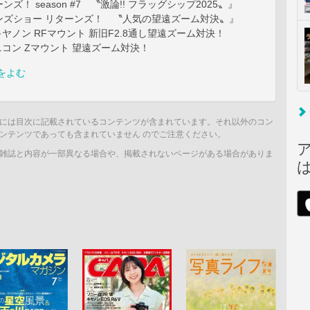
ズ！ season #7 〝激論!! フラッグシップ2025〟』
ンズショー リターンズ！ 〝人気の望遠ズーム対決〟』
 キヤノン RFマウント 新旧F2.8通し望遠ズーム対決！
 ニコン Zマウント 望遠ズーム対決！
をよむ
には目次に記載されているコンテンツが含まれています。それ以外のコン
ンテンツであっても含まれていません のでご注意ください。
雑誌と内容が一部異なる場合や、掲載されないページがある場合がありま