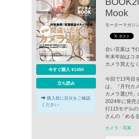
BOOK20
Mook
モーターマガジン社 
合い言葉は “忖
年末年始はコ
カメラ買えなく
今すぐ購入 ¥1450
今回で13号目
立ち読み
は、『月刊カ
カメラ選び!!」
購入前に目次をご確認
2024年に発
ください
行115モデル
さんの「める
カメラ・写真