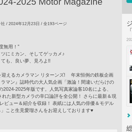
24-2025 Motor Magazine
/ 2024年12月23日 / 全193ページ
2
度無用！”
タツにミカン、そしてゲッカメ♪
ても、良い夢、見ろよ!!
を迎えるカメラマン リターンズ! 年末恒例の鉄板企画
メラマン』誌時代の大人気企画「激論！間違いだらけの
の2024-2025年版です。人気写真家論客10名による、
売された新型カメラの辛口論評を全公開！ さらに最新＆現
のレビュー＆紹介を収録！ 表紙には人気の俳優＆モデル
る」こと生見愛瑠さんをお迎えしております♥