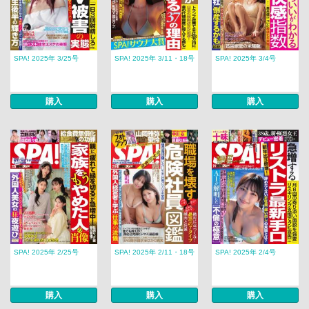
SPA! 2025年 3/25号
SPA! 2025年 3/11・18号
SPA! 2025年 3/4号
購入
購入
購入
SPA! 2025年 2/25号
SPA! 2025年 2/11・18号
SPA! 2025年 2/4号
購入
購入
購入