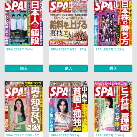
SPA! 2023年 7/4号
SPA! 2023年 6/20・27号
SPA! 2023年 6/13号
購入
購入
購入
SPA! 2023年 5/30・6/6
SPA! 2023年 5/23号
SPA! 2023年 5/16号