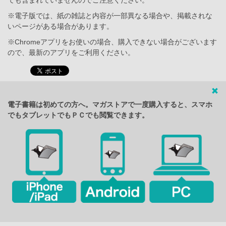
※電子版では、紙の雑誌と内容が一部異なる場合や、掲載されな
いページがある場合があります。
※Chromeアプリをお使いの場合、購入できない場合がございます
ので、最新のアプリをご利用ください。
電子書籍は初めての方へ。マガストアで一度購入すると、スマホ
でもタブレットでもＰＣでも閲覧できます。