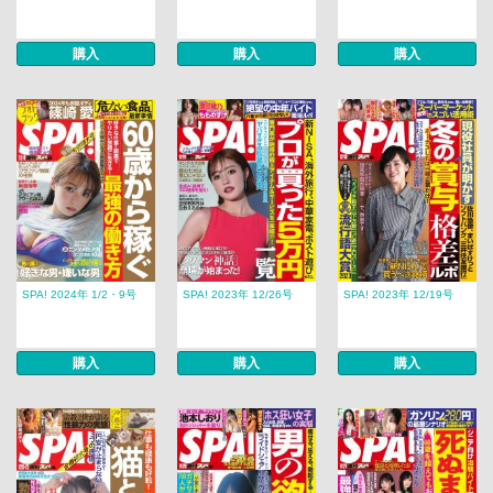
購入
購入
購入
SPA! 2024年 1/2・9号
SPA! 2023年 12/26号
SPA! 2023年 12/19号
購入
購入
購入