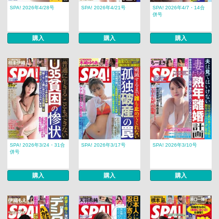
SPA! 2026年4/28号
SPA! 2026年4/21号
SPA! 2026年4/7・14合
併号
購入
購入
購入
SPA! 2026年3/24・31合
SPA! 2026年3/17号
SPA! 2026年3/10号
併号
購入
購入
購入