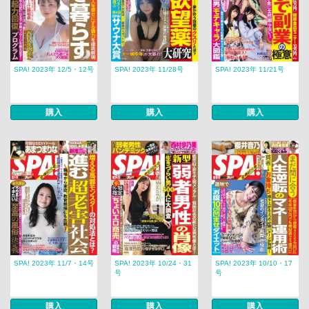
SPA! 2023年 12/5・12号
SPA! 2023年 11/28号
SPA! 2023年 11/21号
購入
購入
購入
SPA! 2023年 11/7・14号
SPA! 2023年 10/24・31
SPA! 2023年 10/10・17
号
号
購入
購入
購入