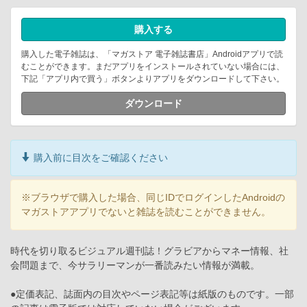
購入する
購入した電子雑誌は、「マガストア 電子雑誌書店」Androidアプリで読
むことができます。まだアプリをインストールされていない場合には、
下記「アプリ内で買う」ボタンよりアプリをダウンロードして下さい。
ダウンロード
購入前に目次をご確認ください
※ブラウザで購入した場合、同じIDでログインしたAndroidの
マガストアアプリでないと雑誌を読むことができません。
時代を切り取るビジュアル週刊誌！グラビアからマネー情報、社
会問題まで、今サラリーマンが一番読みたい情報が満載。
●定価表記、誌面内の目次やページ表記等は紙版のものです。一部