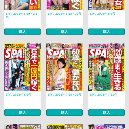
SPA! 2023年 8/29・9/5
SPA! 2023年 8/15・22号
SPA! 2023年 8/8号
号
購入
購入
購入
SPA! 2023年 8/1号
SPA! 2023年 7/18・25号
SPA! 2023年 7/11号
購入
購入
購入