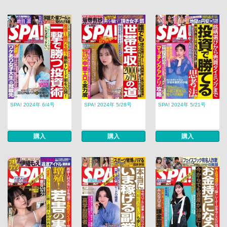
SPA! 2024年 6/4号
SPA! 2024年 5/28号
SPA! 2024年 5/21号
購入
購入
購入