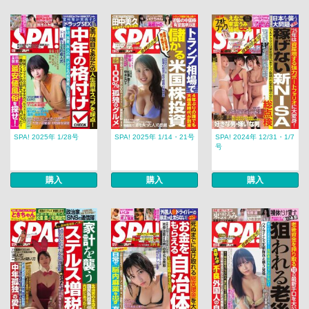
SPA! 2025年 1/28号
SPA! 2025年 1/14・21号
SPA! 2024年 12/31・1/7
号
購入
購入
購入