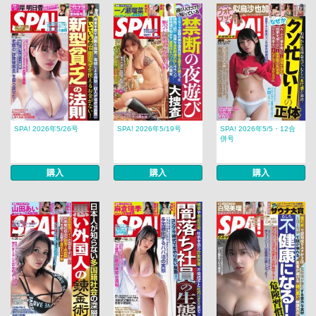
SPA! 2026年5/26号
SPA! 2026年5/19号
SPA! 2026年5/5・12合
併号
購入
購入
購入