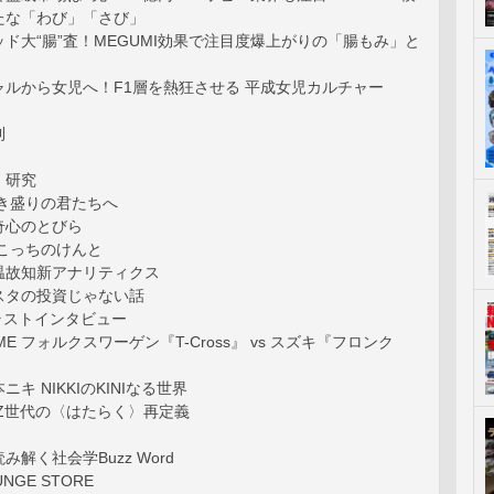
たな「わび」「さび」
ド大“腸”査！MEGUMI効果で注目度爆上がりの「腸もみ」と
ャルから女児へ！F1層を熱狂させる 平成女児カルチャー
則
〉研究
働き盛りの君たちへ
奇心のとびら
こっちのけんと
温故知新アナリティクス
スタの投資じゃない話
 ラストインタビュー
e DIME フォルクスワーゲン『T-Cross』 vs スズキ『フロンク
キ NIKKIのKINIなる世界
Z世代の〈はたらく〉再定義
解く社会学Buzz Word
UNGE STORE