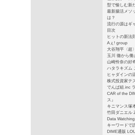
型で愉しむ新
最新腸活メソッ
は？
流行の源はギ
目次
ヒットの新法
Aぇ! group
大谷翔平〈超
玉川 徹から
山崎怜奈の好
ハタラキズム 
ヒャダインの
株式投資家テ
でんぱ組.inc
CAR of th
ス』
キニマンス塚本ニ
竹田ダニエル 
Data Watching
キーワードで読み
DIME通販 LO