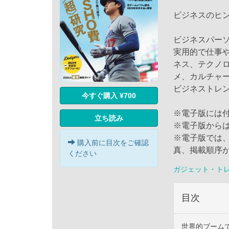
ビジネスのヒ
ビジネスパー
実用的で仕事
ネス、テクノ
メ、カルチャー
ビジネストレ
今すぐ購入 ¥700
※電子版には
立ち読み
※電子版から
※電子版では
購入前に目次をご確認
真、掲載順序
ください
ガジェット・ト
目次
世界的ブームで