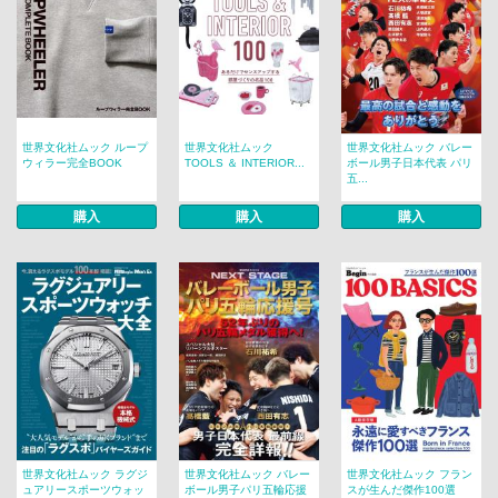
世界文化社ムック ループ
世界文化社ムック
世界文化社ムック バレー
ウィラー完全BOOK
TOOLS ＆ INTERIOR...
ボール男子日本代表 パリ
五...
購入
購入
購入
世界文化社ムック ラグジ
世界文化社ムック バレー
世界文化社ムック フラン
ュアリースポーツウォッ
ボール男子パリ五輪応援
スが生んだ傑作100選