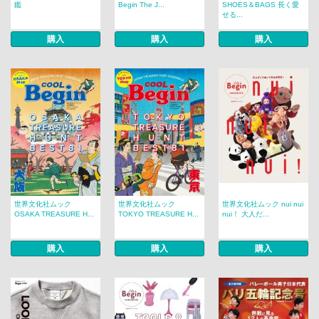
鑑
Begin The J...
SHOES＆BAGS 長く愛
せる...
購入
購入
購入
世界文化社ムック
世界文化社ムック
世界文化社ムック nui nui
OSAKA TREASURE H...
TOKYO TREASURE H...
nui！ 大人だ...
購入
購入
購入