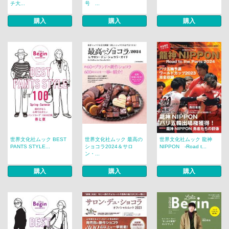
チ大...
号 ...
購入
購入
購入
世界文化社ムック BEST
世界文化社ムック 最高の
世界文化社ムック 龍神
PANTS STYLE...
ショコラ2024＆サロ
NIPPON -Road t...
ン・...
購入
購入
購入