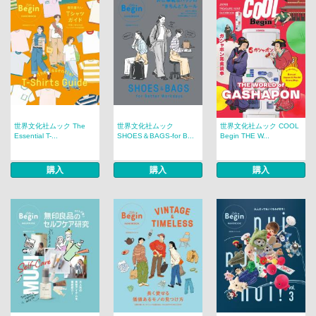
世界文化社ムック The
世界文化社ムック
世界文化社ムック COOL
Essential T-...
SHOES＆BAGS-for B...
Begin THE W...
購入
購入
購入