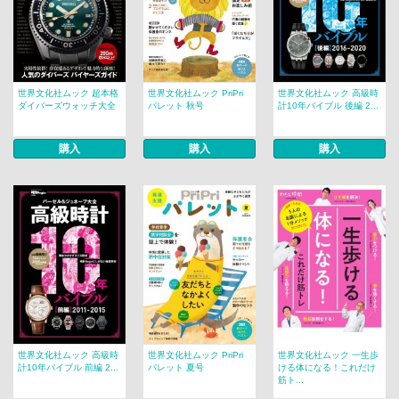
世界文化社ムック 超本格
世界文化社ムック PriPri
世界文化社ムック 高級時
ダイバーズウォッチ大全
パレット 秋号
計10年バイブル 後編 2...
購入
購入
購入
世界文化社ムック 高級時
世界文化社ムック PriPri
世界文化社ムック 一生歩
計10年バイブル 前編 2...
パレット 夏号
ける体になる！これだけ
筋ト...