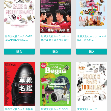
世界文化社ムック CARE
世界文化社ムック バレー
世界文化社ムック nui nui
＆MAINTENANCE...
ボール男子日本代表 新生
nui！ 大人だ...
ジ...
購入
購入
購入
世界文化社ムック 革靴名
世界文化社ムック COOL
世界文化社ムック