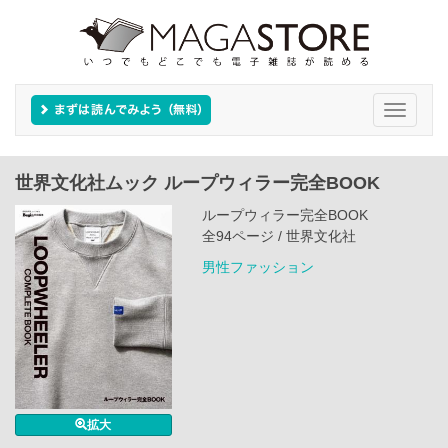
Toggle
navigati
世界文化社ムック ループウィラー完全BOOK
ループウィラー完全BOOK
全94ページ / 世界文化社
男性ファッション
拡大