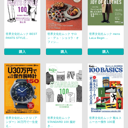
世界文化社ムック BEST
世界文化社ムック サロ
世界文化社ムック mens
PANTS STYLE...
ン・デュ・ショコラ・オ
LaLa Begin ...
フィシ...
購入
購入
購入
世界文化社ムック U（ア
世界文化社ムック
世界文化社ムック 靴＆ス
ンダー）30万円で一生使
STANDARD 100 服好
ニーカー傑作 100選
え...
き...