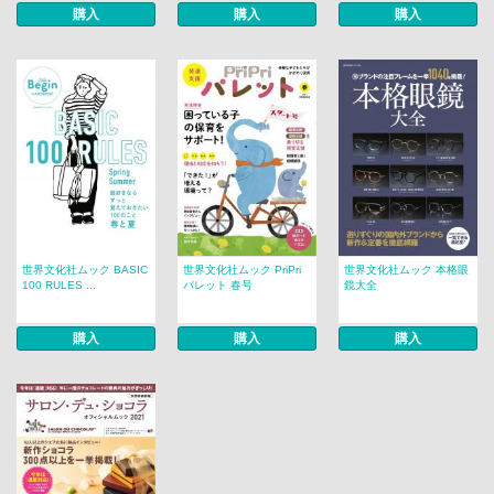
購入
購入
購入
世界文化社ムック BASIC
世界文化社ムック PriPri
世界文化社ムック 本格眼
100 RULES ...
パレット 春号
鏡大全
購入
購入
購入