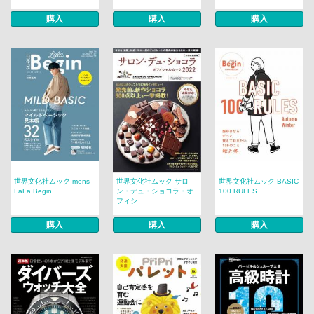
購入
購入
購入
世界文化社ムック mens
世界文化社ムック サロ
世界文化社ムック BASIC
LaLa Begin
ン・デュ・ショコラ・オ
100 RULES ...
フィシ...
購入
購入
購入