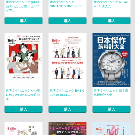
世界文化社ムック 無印良
世界文化社ムック
世界文化社ムック nui nui
品のわたしが整うセルフ
VINTAGE＆TIMELESS...
nui！ 大人だ...
ケア...
購入
購入
購入
世界文化社ムック いつ誰
世界文化社ムック BASIC
世界文化社ムック 日本傑
に何をがわかる12か月の
10×10 RULE...
作腕時計大全
ギ...
購入
購入
購入