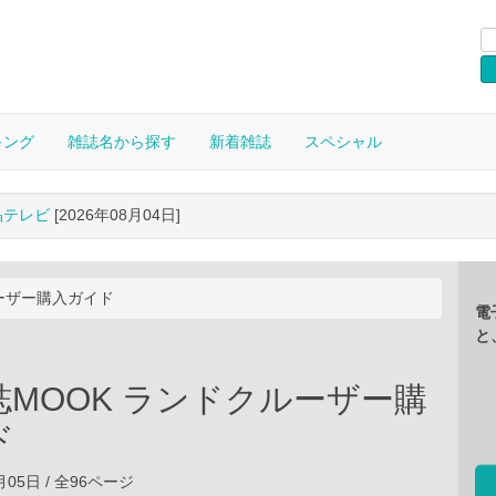
キング
雑誌名から探す
新着雑誌
スペシャル
晶テレビ
[2026年08月04日]
ーザー購入ガイド
電
と
誌MOOK ランドクルーザー購
ド
1月05日 / 全96ページ