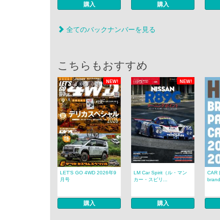
購入
購入
全てのバックナンバーを見る
こちらもおすすめ
NEW!
NEW!
LET’S GO 4WD 2026年9
LM Car Spirit（ル・マン
CAR
月号
カー・スピリ...
brand
購入
購入