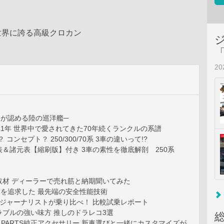
世界に誇る高級クロカン
2
─世界が認める陸の巡洋艦─
51年 世界中で愛されてきた70年続くランクルの系譜
 コンセプト？ 250/300/70系 3車の違いって!?
＆諸元表【縮刷版】付き 3車の素性を徹底解剖 250系
取材 ディーラーで売れ筋と納期聞いてみた
”を追求した 最先端の安全性能技術
ージャーナリストが乗り比べ！ 比較試乗レポート
ラブルの強い味方 推しのドラレコ3選
 PARTS純正アクセサリー 新車選びと一緒にカスタマイズが