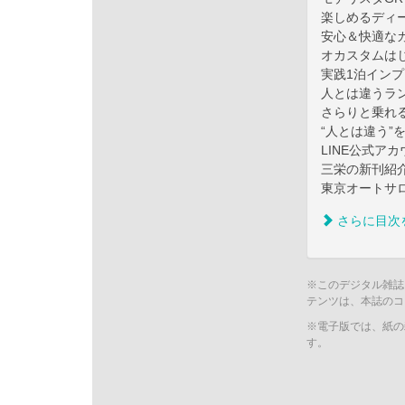
楽しめるディ
安心＆快適な
オカスタムは
実践1泊インプ
人とは違うラン
さらりと乗れ
“人とは違う”を
LINE公式ア
三栄の新刊紹
東京オートサロ
さらに目次
※このデジタル雑誌
テンツは、本誌のコ
※電子版では、紙の
す。