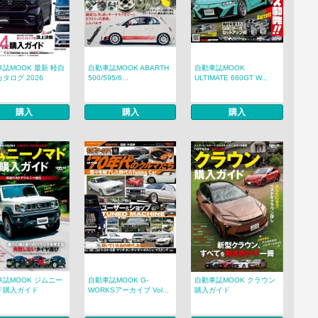
誌MOOK 最新 軽自
自動車誌MOOK ABARTH
自動車誌MOOK
タログ 2026
500/595/6...
ULTIMATE 660GT W...
購入
購入
購入
車誌MOOK ジムニー
自動車誌MOOK G-
自動車誌MOOK クラウン
ド購入ガイド
WORKSアーカイブ Vol...
購入ガイド