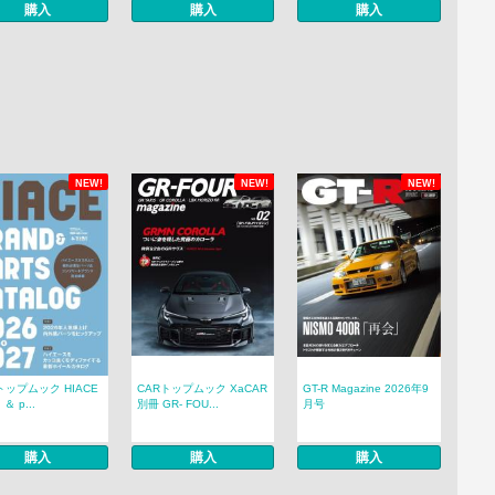
購入
購入
購入
NEW!
NEW!
NEW!
トップムック HIACE
CARトップムック XaCAR
GT-R Magazine 2026年9
 ＆ p...
別冊 GR- FOU...
月号
購入
購入
購入