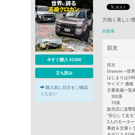
力強く美しい
自動車
目次
今すぐ購入 ¥1300
目次
Gravure 
立ち読み
はじまりは19
サイズ？ 価格？
購入前に目次をご確認
主要装備一覧表
ください
300系
70系
販売店に直撃
“安心して走る
2人のモータ
事故＆交通ト
モデリスタGR