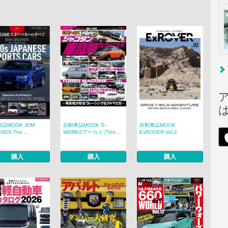
誌MOOK JDM
自動車誌MOOK G-
自動車誌MOOK
NDS The ...
WORKSアーカイブVol....
ExROVER Vol.2
購入
購入
購入