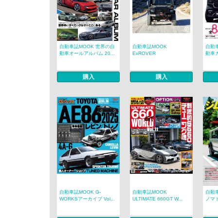
自動車誌MOOK 世界の自
自動車誌MOOK
自動車
動車オールアルバム 20...
ExROVER
動車カ
購入
購入
自動車誌MOOK G-
自動車誌MOOK
自動
WORKSアーカイブ Vol...
ULTIMATE 660GT W...
ノマ