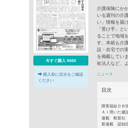
介護保険にか
いる週刊の介
い」情報を届
「受け手」と
ることで地域
す。本紙も介
設・在宅での
を掲載してい
今すぐ購入 ¥660
祉法人など、
ニュース
購入前に目次をご確認
ください
目次
障害福祉ＤＢ
ＡＩ用いた健
連載 斬新社
新連載 認知