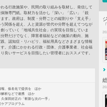
かわる行政施策や、民間の取り組みを取材し、発信して
護保険専門紙。取材力を活かし「深い」「広い」「鋭
けます。政府は、制度・分野ごとの縦割りや「支え手」
いう関係を超え、人と資源が世代や分野を超えてつなが
を創っていく「地域共生社会」の実現を目指していま
2
護分野だけでなく、障害者福祉などの施策の動向、施
実践、認知症・リハビリ、福祉用具などさまざまな情報
ます。介護にかかわる行政・団体、介護事業者、社会福
より良いサービスを目指したい管理者におススメです。
2
情報、仮名化で提供を ほか
診解析などで連携 ほか
 久保田好正の「斬新な次の一手」
症ケアプログラム