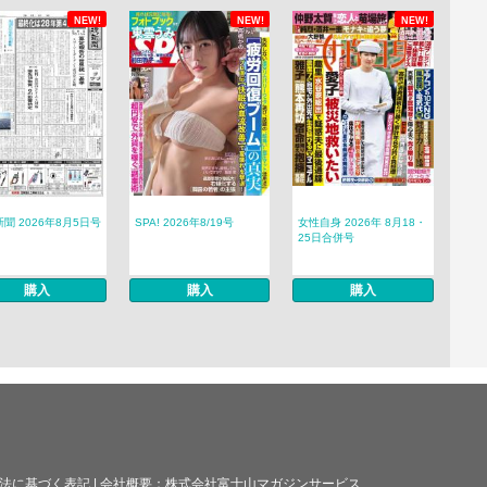
NEW!
NEW!
NEW!
聞 2026年8月5日号
SPA! 2026年8/19号
女性自身 2026年 8月18・
25日合併号
購入
購入
購入
法に基づく表記
|
会社概要：
株式会社富士山マガジンサービス