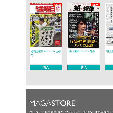
NEW!
NEW!
週刊金曜日 8/7・8/14合併
紙の爆弾 2026年9月号
環境新
号
購入
購入
マガストア利用規約
及び
プライバシーポリシー
|
特定商取引