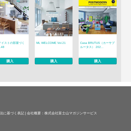
テイストの部屋づく
ML WELCOME Vol.21
Casa BRUTUS（カーサブ
.48
ルータス） 202...
購入
購入
購入
法に基づく表記
|
会社概要：
株式会社富士山マガジンサービス