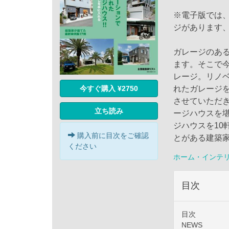
※電子版では
ジがあります
ガレージのあ
ます。そこで今
レージ。リノ
今すぐ購入 ¥2750
れたガレージ
させていただ
立ち読み
ージハウスを
ジハウスを10
購入前に目次をご確認
とがある建築
ください
ホーム・インテ
目次
目次
NEWS