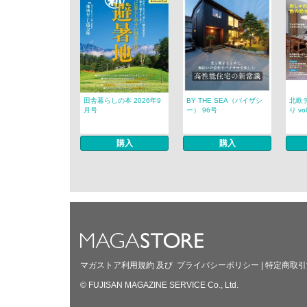
田舎暮らしの本 2026年9
BY THE SEA（バイザシ
北欧
月号
ー） 96号
り vol
購入
購入
マガストア利用規約
及び
プライバシーポリシー
|
特定商取引
© FUJISAN MAGAZINE SERVICE Co., Ltd.