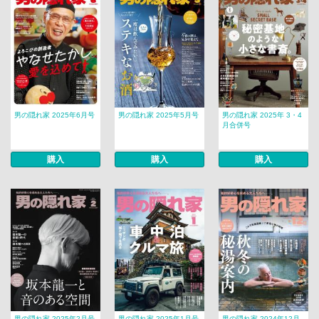
男の隠れ家 2025年6月号
男の隠れ家 2025年5月号
男の隠れ家 2025年 3・4
月合併号
購入
購入
購入
男の隠れ家 2025年2月号
男の隠れ家 2025年1月号
男の隠れ家 2024年12月