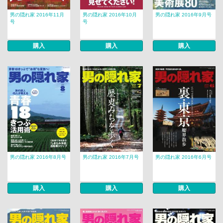
男の隠れ家 2016年11月
男の隠れ家 2016年10月
男の隠れ家 2016年9月号
号
号
購入
購入
購入
男の隠れ家 2016年8月号
男の隠れ家 2016年7月号
男の隠れ家 2016年6月号
購入
購入
購入