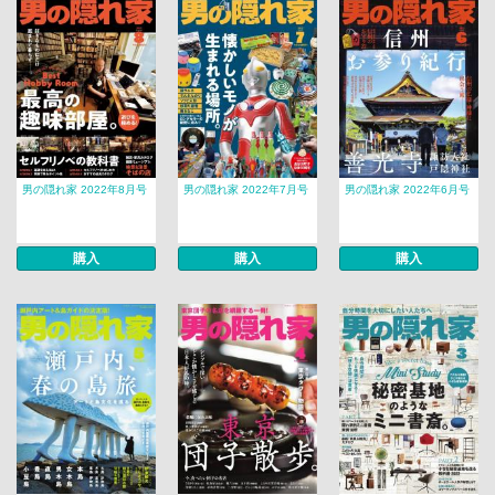
男の隠れ家 2022年8月号
男の隠れ家 2022年7月号
男の隠れ家 2022年6月号
購入
購入
購入