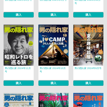
号
購入
購入
購入
男の隠れ家 2024年11月
男の隠れ家 2024年10月
男の隠れ家 2024年9月号
号
号
購入
購入
購入