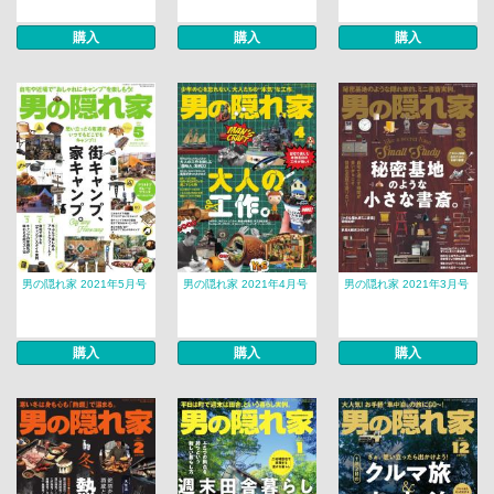
購入
購入
購入
男の隠れ家 2021年5月号
男の隠れ家 2021年4月号
男の隠れ家 2021年3月号
購入
購入
購入