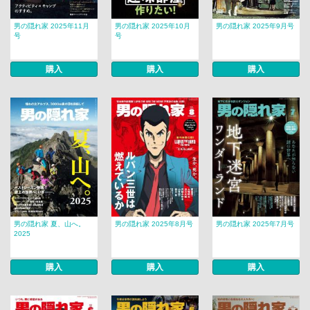
男の隠れ家 2025年11月
男の隠れ家 2025年10月
男の隠れ家 2025年9月号
号
号
購入
購入
購入
男の隠れ家 夏、山へ。
男の隠れ家 2025年8月号
男の隠れ家 2025年7月号
2025
購入
購入
購入