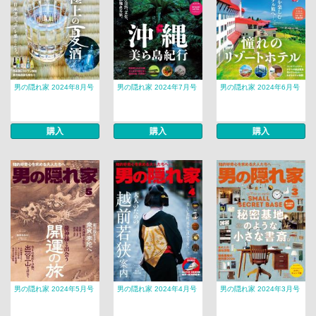
男の隠れ家 2024年8月号
男の隠れ家 2024年7月号
男の隠れ家 2024年6月号
購入
購入
購入
男の隠れ家 2024年5月号
男の隠れ家 2024年4月号
男の隠れ家 2024年3月号