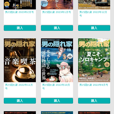
男の隠れ家 2023年2月号
男の隠れ家 2023年1月号
男の隠れ家 2022年12月
号
購入
購入
購入
男の隠れ家 2022年11月
男の隠れ家 2022年10月
男の隠れ家 2022年9月号
号
号
購入
購入
購入