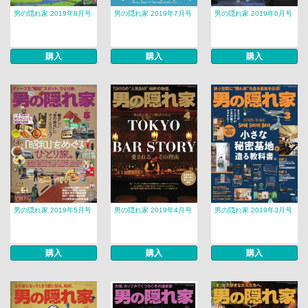
男の隠れ家 2019年8月号
男の隠れ家 2019年7月号
男の隠れ家 2019年6月号
購入
購入
購入
男の隠れ家 2019年5月号
男の隠れ家 2019年4月号
男の隠れ家 2019年3月号
購入
購入
購入