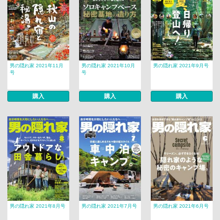
男の隠れ家 2021年11月
男の隠れ家 2021年10月
男の隠れ家 2021年9月号
号
号
購入
購入
購入
男の隠れ家 2021年8月号
男の隠れ家 2021年7月号
男の隠れ家 2021年6月号